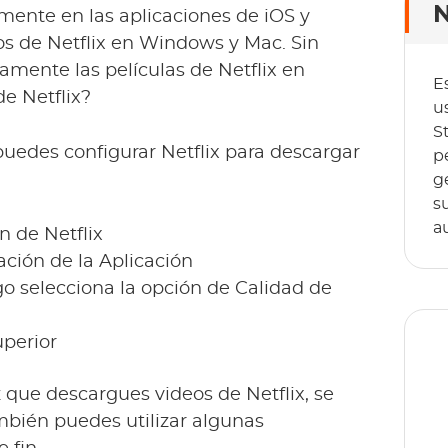
N
mente en las aplicaciones de iOS y
s de Netflix en Windows y Mac. Sin
ente las películas de Netflix en
E
e Netflix?
u
S
 puedes configurar Netflix para descargar
p
g
s
a
n de Netflix
ción de la Aplicación
go selecciona la opción de Calidad de
uperior
z que descargues videos de Netflix, se
mbién puedes utilizar algunas
T