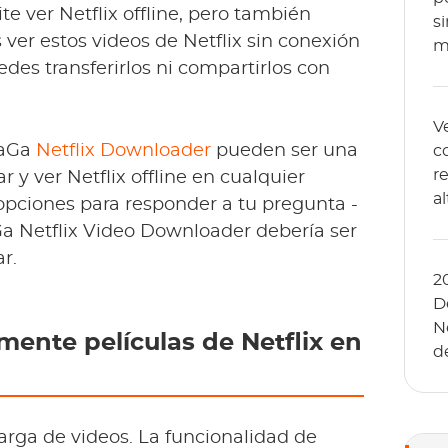
ite ver Netflix offline, pero también
s
 ver estos videos de Netflix sin conexión
m
edes transferirlos ni compartirlos con
Ve
GaGa
Netflix Downloader
pueden ser una
c
re
 y ver Netflix offline en cualquier
a
 opciones para responder a tu pregunta -
s
Ga Netflix Video Downloader debería ser
r.
2
D
N
nte películas de Netflix en
d
P
rga de videos. La funcionalidad de