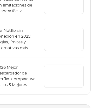
in limitaciones de
anera fácil?
r Netflix sin
onexión en 2025:
glas, límites y
lternativas más
eguras
026 Mejor
escargador de
etflix: Comparativa
e los 5 Mejores
rogramas