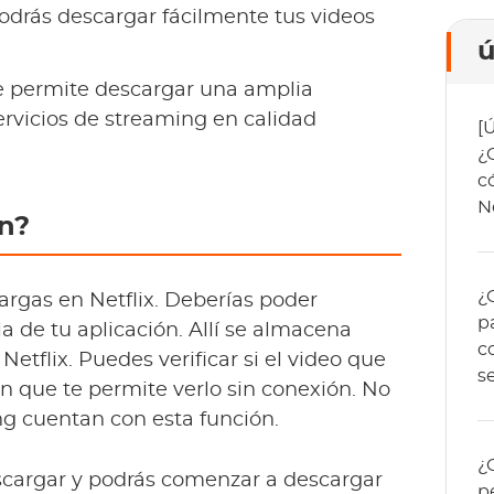
drás descargar fácilmente tus videos
ú
te permite descargar una amplia
rvicios de streaming en calidad
[
¿
c
N
ón?
¿
rgas en Netflix. Deberías poder
p
lla de tu aplicación. Allí se almacena
c
etflix. Puedes verificar si el video que
s
ón que te permite verlo sin conexión. No
ing cuentan con esta función.
¿
scargar y podrás comenzar a descargar
p