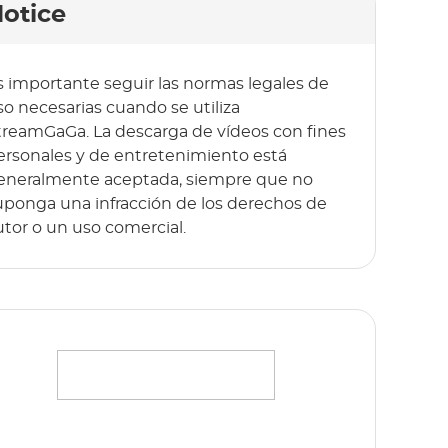
otice
s importante seguir las normas legales de
so necesarias cuando se utiliza
treamGaGa. La descarga de vídeos con fines
ersonales y de entretenimiento está
eneralmente aceptada, siempre que no
uponga una infracción de los derechos de
utor o un uso comercial.
ransmite sin esfuerzo tus películas, series y