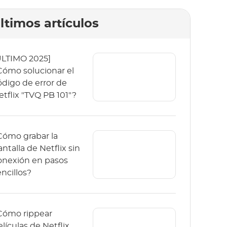
ltimos artículos
ÚLTIMO 2025]
Cómo solucionar el
ódigo de error de
etflix "TVQ PB 101"?
Cómo grabar la
antalla de Netflix sin
onexión en pasos
encillos?
Cómo rippear
elículas de Netflix