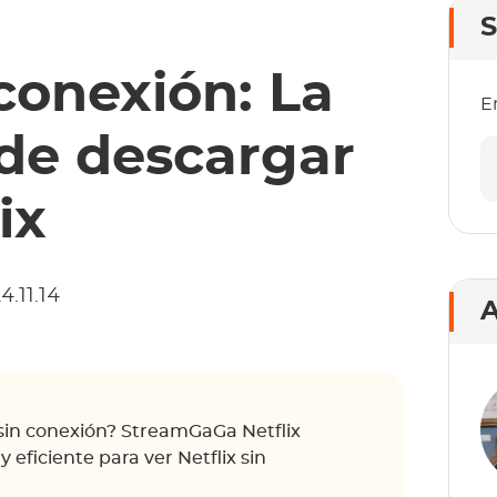
S
 conexión: La
E
de descargar
ix
4.11.14
A
 sin conexión? StreamGaGa Netflix
eficiente para ver Netflix sin