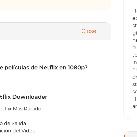
H
e
s
Close
g
h
c
t
i
películas de Netflix en 1080p?
e
d
s
s
tflix Downloader
H
a
tflix Más Rápido
o de Salida
ción del Video