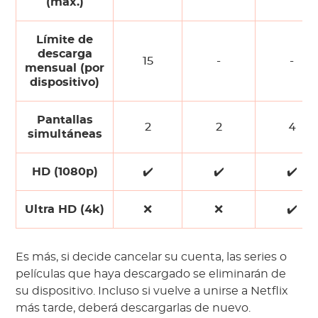
(máx.)
Límite de
descarga
15
-
-
mensual (por
dispositivo)
Pantallas
2
2
4
simultáneas
HD (1080p)
✔️
✔️
✔️
Ultra HD (4k)
❌
❌
✔️
Es más, si decide cancelar su cuenta, las series o
películas que haya descargado se eliminarán de
su dispositivo. Incluso si vuelve a unirse a Netflix
más tarde, deberá descargarlas de nuevo.