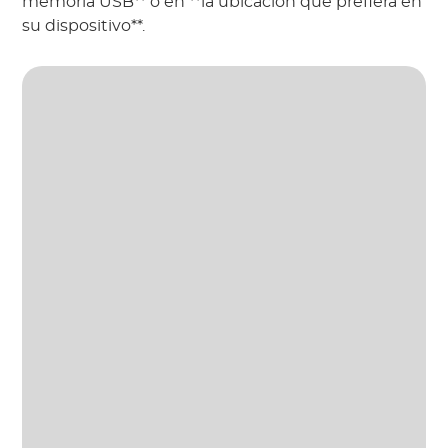
memoria USB** o en **la ubicación que prefiera en
su dispositivo**.