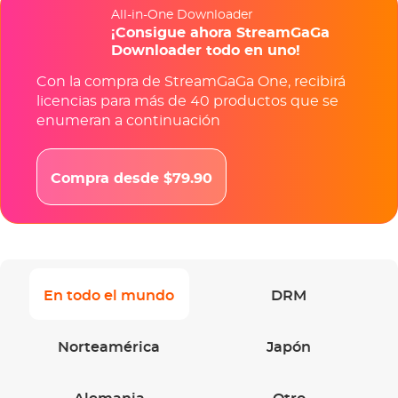
All-in-One Downloader
¡Consigue ahora StreamGaGa
Downloader todo en uno!
Con la compra de StreamGaGa One, recibirá
licencias para más de 40 productos que se
enumeran a continuación
Compra desde $79.90
En todo el mundo
DRM
Norteamérica
Japón