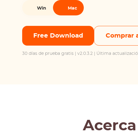
Win
Mac
Free Download
Comprar 
30 días de prueba gratis
| v2.0.3.2 | Última actualizac
Acerca