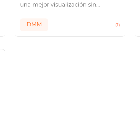
una mejor visualización sin
conexión? Este artículo muestra
dos soluciones simples para que
DMM
)
(1)
puedas descargar videos de DMM.