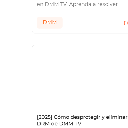
en DMM TV. Aprenda a resolver
problemas como no descargar, no
reproducir y descarga lenta.
DMM
(1
[2025] Cómo desprotegir y eliminar
DRM de DMM TV