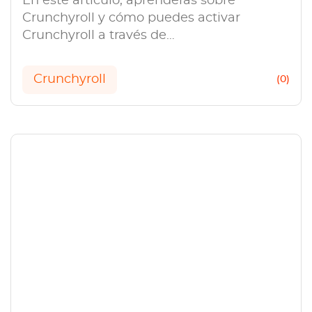
En este artículo, aprenderás sobre
Crunchyroll y cómo puedes activar
Crunchyroll a través de
crunchyroll.com/activate y disfrutar de tu
anime favorito.
Crunchyroll
(0)