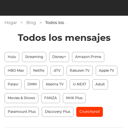
Hogar
>
Blog
>
Todos los mensajes
Todos los mensajes
Hulu
Streaming
Disney+
Amazon Prime
HBO Max
Netflix
dTV
Rakuten TV
Apple TV
Paravi
DMM
Abema TV
U-NEXT
Adult
Movies & Shows
FANZA
NHK Plus
Paramount Plus
Discovery Plus
Crunchyroll