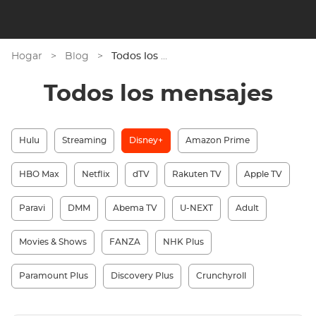
Hogar
>
Blog
>
Todos los mensajes
Todos los mensajes
Hulu
Streaming
Disney+
Amazon Prime
HBO Max
Netflix
dTV
Rakuten TV
Apple TV
Paravi
DMM
Abema TV
U-NEXT
Adult
Movies & Shows
FANZA
NHK Plus
Paramount Plus
Discovery Plus
Crunchyroll