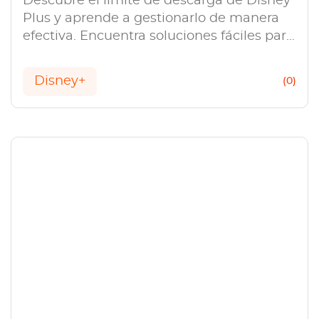
Descubre el límite de descarga de Disney
Plus y aprende a gestionarlo de manera
efectiva. Encuentra soluciones fáciles para
maximizar tu experiencia de visualización
sin conexión.
Disney+
(0)