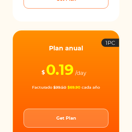
1PC
Plan anual
0.19
$
/day
Facturado
$99.50
$69.90
cada año
Get Plan