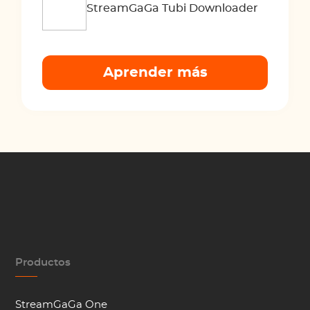
StreamGaGa Tubi Downloader
Aprender más
Productos
StreamGaGa One