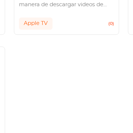
manera de descargar videos de
Apple TV Plus para ver sin
conexión, ya que cuenta con una
Apple TV
)
(0)
variedad de funciones.