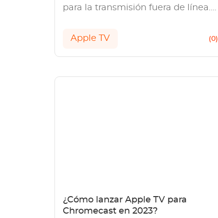
para la transmisión fuera de línea.
Nuestra revisión explora las
características, las posibles
Apple TV
(0
limitaciones y la experiencia del
usuario.
¿Cómo lanzar Apple TV para
Chromecast en 2023?