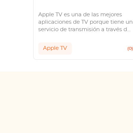
Apple TV es una de las mejores
aplicaciones de TV porque tiene un
servicio de transmisión a través del
cual puede ver muchos programas
de televisión populares, y en esta
Apple TV
(0
guía, aprenderemos cómo lanzar
Apple TV para Chromecast.