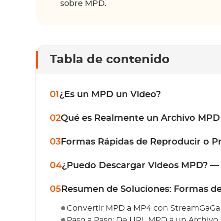
sobre MPD.
Tabla de contenido
01
¿Es un MPD un Video?
02
Qué es Realmente un Archivo MPD (
03
Formas Rápidas de Reproducir o Pr
04
¿Puedo Descargar Videos MPD? — L
05
Resumen de Soluciones: Formas de
Convertir MPD a MP4 con StreamGaG
Paso a Paso: De URL MPD a un Archivo