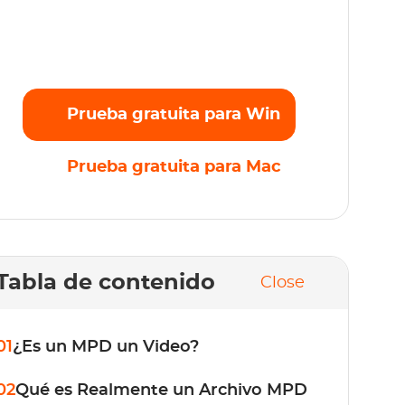
Transmite sin esfuerzo tus películas, series y
originales favoritos en Full HD 1080p sin
límites. ¡Prueba gratis ahora!
Prueba gratuita para Win
Prueba gratuita para Mac
Tabla de contenido
Close
01
¿Es un MPD un Video?
02
Qué es Realmente un Archivo MPD