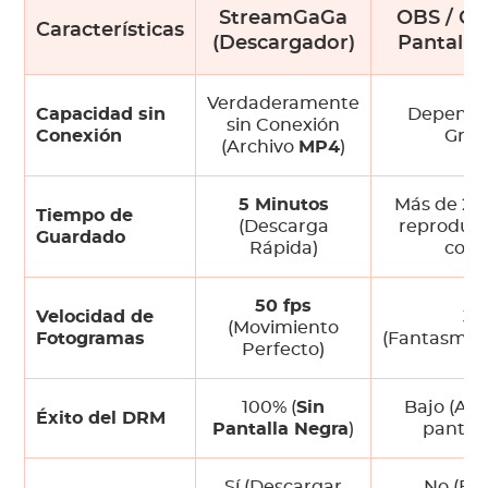
StreamGaGa
OBS / Gr
Características
(Descargador)
Pantalla 
Verdaderamente
Capacidad sin
Dependie
sin Conexión
Conexión
Grab
(Archivo
MP4
)
5 Minutos
Más de 2 
Tiempo de
(Descarga
reproducir
Guardado
Rápida)
comp
50 fps
Velocidad de
30
(Movimiento
Fotogramas
(Fantasmas
Perfecto)
100% (
Sin
Bajo (Alt
Éxito del DRM
Pantalla Negra
)
pantall
Sí (Descargar
No (El