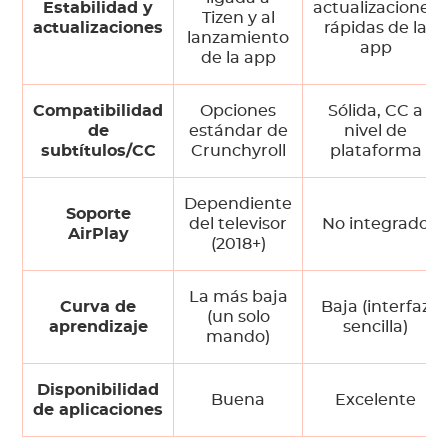
Estabilidad y
actualizaciones
Tizen y al
actualizaciones
rápidas de la
lanzamiento
app
de la app
Compatibilidad
Opciones
Sólida, CC a
de
estándar de
nivel de
subtítulos/CC
Crunchyroll
plataforma
Dependiente
Soporte
del televisor
No integrado
AirPlay
(2018+)
La más baja
Curva de
Baja (interfaz
(un solo
aprendizaje
sencilla)
mando)
Disponibilidad
Buena
Excelente
de aplicaciones