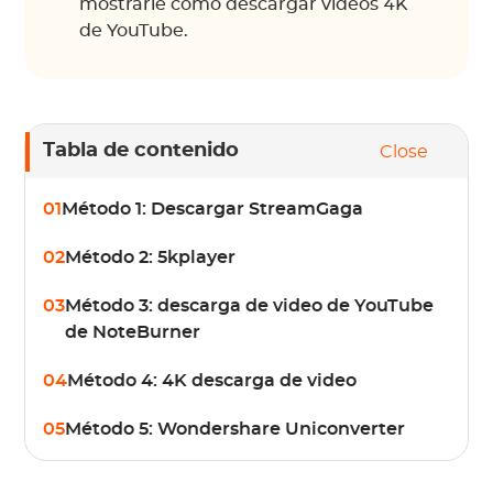
mostrarle cómo descargar videos 4K
de YouTube.
Tabla de contenido
Close
01
Método 1: Descargar StreamGaga
02
Método 2: 5kplayer
03
Método 3: descarga de video de YouTube
de NoteBurner
04
Método 4: 4K descarga de video
05
Método 5: Wondershare Uniconverter