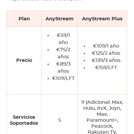
Plan
AnyStream
AnyStream Plus
€59/1
año
€109/1 año
€75/2
€125/2 años
años
Precio
€139/3 años
€89/3
€159/LFT
años
€109/LFT
9 (Adicional: Max,
Hulu, itvX, Joyn,
Max,
Servicios
5
Paramount+,
Soportados
Peacock,
Rakuten TV,