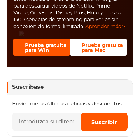
para descargar vídeos de Netflix, Prime
Video, OnlyFans, Disney Plus, Hulu y más de
1500 servicios de streaming para verlos sin
conexión de forma ilimitada.
Aprender más >
Prueba gratuita
Prueba gratuita
para Win
para Mac
Suscríbase
Envíenme las últimas noticias y descuentos
Suscribir