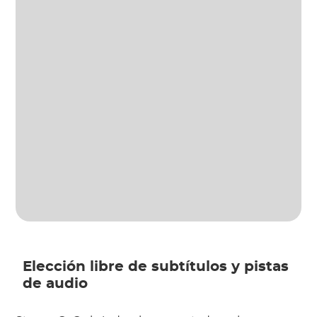
Elección libre de subtítulos y pistas
de audio