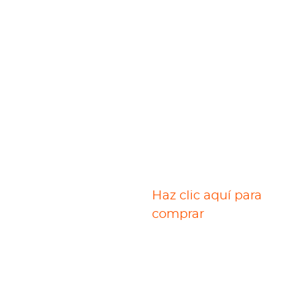
Descargador de
Haz clic aquí para
Amazon
comprar
¡La biblioteca de videos de Amazon
Prime en tus manos! Con StreamGaGa
Amazon Downloader, descarga al
instante el rico contenido en video de