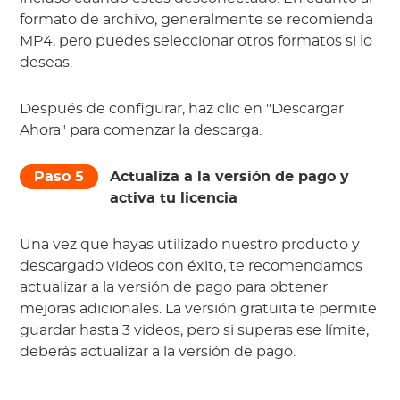
formato de archivo, generalmente se recomienda
MP4, pero puedes seleccionar otros formatos si lo
deseas.
Después de configurar, haz clic en "Descargar
Ahora" para comenzar la descarga.
Paso 5
Actualiza a la versión de pago y
activa tu licencia
Una vez que hayas utilizado nuestro producto y
descargado videos con éxito, te recomendamos
actualizar a la versión de pago para obtener
mejoras adicionales. La versión gratuita te permite
guardar hasta 3 videos, pero si superas ese límite,
deberás actualizar a la versión de pago.