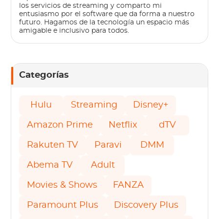
los servicios de streaming y comparto mi
entusiasmo por el software que da forma a nuestro
futuro. Hagamos de la tecnología un espacio más
amigable e inclusivo para todos.
Categorías
Hulu
Streaming
Disney+
Amazon Prime
Netflix
dTV
Rakuten TV
Paravi
DMM
Abema TV
Adult
Movies & Shows
FANZA
Paramount Plus
Discovery Plus