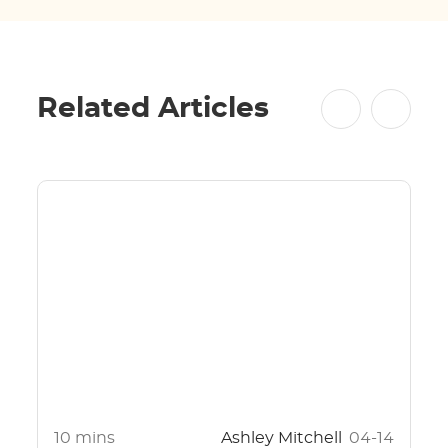
Related Articles
10 mins
Ashley Mitchell
04-14