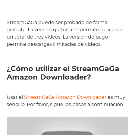
StreamGaGa puede ser probado de forma
gratuita. La versión gratuita te permite descargar
un total de tres videos. La versión de pago
permite descargas ilimitadas de videos.
¿Cómo utilizar el StreamGaGa
Amazon Downloader?
Usar el
StreamGaGa Amazon Downloader
es muy
sencillo. Por favor, sigue los pasos a continuación.