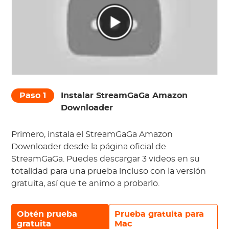
Paso 1
Instalar StreamGaGa Amazon
Downloader
Primero, instala el StreamGaGa Amazon
Downloader desde la página oficial de
StreamGaGa. Puedes descargar 3 videos en su
totalidad para una prueba incluso con la versión
gratuita, así que te animo a probarlo.
Obtén prueba
Prueba gratuita para
gratuita
Mac