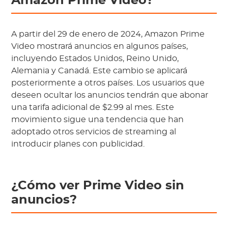
Amazon Prime Video?
A partir del 29 de enero de 2024, Amazon Prime
Video mostrará anuncios en algunos países,
incluyendo Estados Unidos, Reino Unido,
Alemania y Canadá. Este cambio se aplicará
posteriormente a otros países. Los usuarios que
deseen ocultar los anuncios tendrán que abonar
una tarifa adicional de $2.99 al mes. Este
movimiento sigue una tendencia que han
adoptado otros servicios de streaming al
introducir planes con publicidad.
¿Cómo ver Prime Video sin
anuncios?