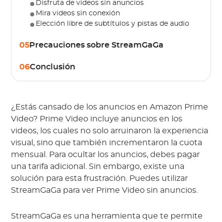
Disfruta de videos sin anuncios
Mira videos sin conexión
Elección libre de subtítulos y pistas de audio
05
Precauciones sobre StreamGaGa
06
Conclusión
¿Estás cansado de los anuncios en Amazon Prime
Video? Prime Video incluye anuncios en los
videos, los cuales no solo arruinaron la experiencia
visual, sino que también incrementaron la cuota
mensual. Para ocultar los anuncios, debes pagar
una tarifa adicional. Sin embargo, existe una
solución para esta frustración. Puedes utilizar
StreamGaGa para ver Prime Video sin anuncios.
StreamGaGa es una herramienta que te permite