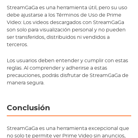
StreamGaGa es una herramienta útil, pero su uso
debe ajustarse a los Términos de Uso de Prime
Video: Los videos descargados con StreamGaGa
son solo para visualización personal y no pueden
ser transferidos, distribuidos ni vendidos a
terceros.
Los usuarios deben entender y cumplir con estas
reglas. Al comprender y adherirse a estas
precauciones, podrás disfrutar de StreamGaGa de
manera segura.
Conclusión
StreamGaGa es una herramienta excepcional que
no solo te permite ver Prime Video sin anuncios,