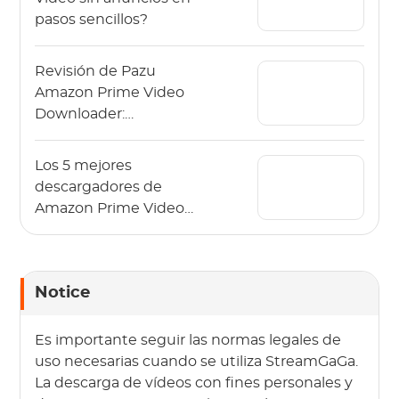
pasos sencillos?
Revisión de Pazu
Amazon Prime Video
Downloader:
Limitaciones y
Alternativas
Los 5 mejores
descargadores de
Amazon Prime Video
en 2026: Probados y
clasificados
Notice
Es importante seguir las normas legales de
uso necesarias cuando se utiliza StreamGaGa.
La descarga de vídeos con fines personales y