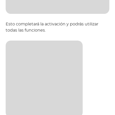
Esto completará la activación y podrás utilizar
todas las funciones.