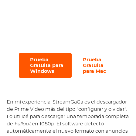
Navegue sin problemas con la interfaz
intuitiva y
sin anuncios
;
Pruébelo con una prueba gratuita, que
le permite descargar hasta
3 archivos
en 30 días
.
Prueba
Prueba
#
#
Gratuita para
Gratuita
Windows
para Mac
En mi experiencia, StreamGaGa es el descargador
de Prime Video más del tipo "configurar y olvidar".
Lo utilicé para descargar una temporada completa
de
Fallout
en 1080p. El software detectó
automáticamente el nuevo formato con anuncios