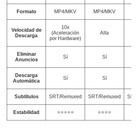
Formato
MP4/MKV
MP4/MKV
M
10x
Velocidad de
(Aceleración
Alta
Equ
Descarga
por Hardware)
Eliminar
Sí
Sí
Anuncios
Descarga
Sí
Sí
Automática
Subtítulos
SRT/Remuxed
SRT/Remuxed
SRT
Estabilidad
⭐⭐⭐⭐⭐
⭐⭐⭐⭐