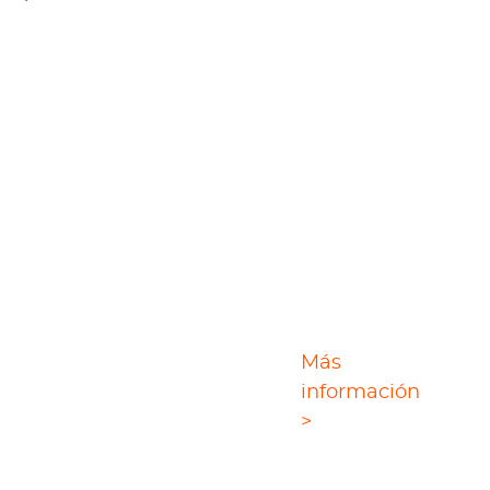
Más
StreamGaGa Amazon
información
Downloader
>
StreamGaGa puede descargar sus