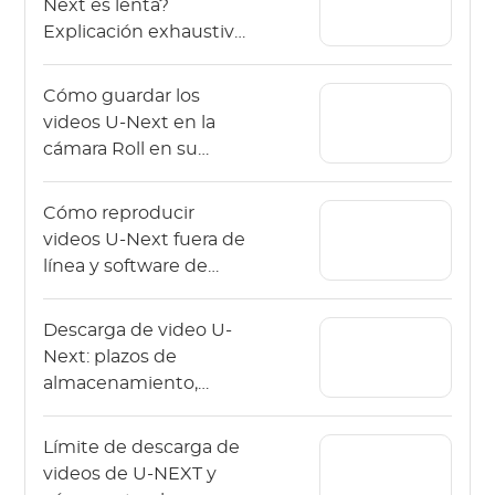
Next es lenta?
Explicación exhaustiva
de causas y soluciones
Cómo guardar los
videos U-Next en la
cámara Roll en su
iPhone o iPad.
Cómo reproducir
videos U-Next fuera de
línea y software de
descarga de video
recomendado
Descarga de video U-
Next: plazos de
almacenamiento,
capacidad y notas de
volumen de
Límite de descarga de
comunicación
videos de U-NEXT y