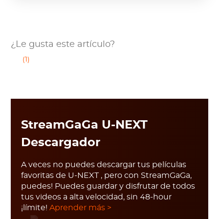
¿Le gusta este artículo?
(1)
StreamGaGa U-NEXT
Descargador
A veces no puedes descargar tus películas
favoritas de U-NEXT , pero con StreamGaGa,
puedes! Puedes guardar y disfrutar de todos
tus videos a alta velocidad, sin 48-hour
¡límite!
Aprender más >