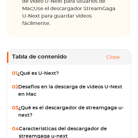
de video U-Next para usuarios de
Mac;Use el descargador StreamGaga
U-Next para guardar videos
fácilmente.
Tabla de contenido
Close
01
¿Qué es U-Next?
02
Desafíos en la descarga de videos U-Next
en Mac
03
¿Qué es el descargador de streamgaga u-
next?
04
Características del descargador de
streamgaga u-next