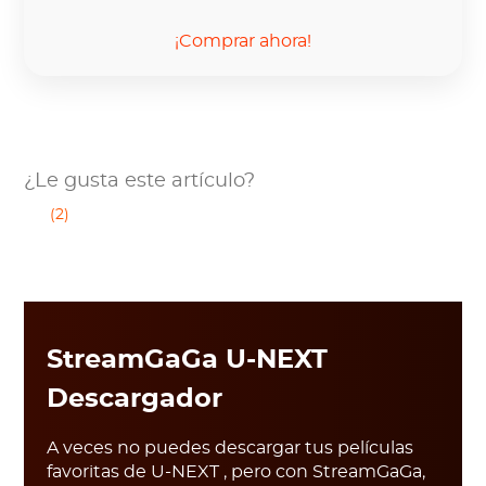
¡Comprar ahora!
¿Le gusta este artículo?
(2)
StreamGaGa U-NEXT
Descargador
A veces no puedes descargar tus películas
favoritas de U-NEXT , pero con StreamGaGa,