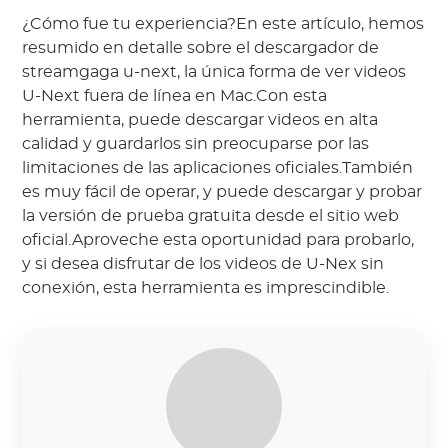
¿Cómo fue tu experiencia?En este artículo, hemos
resumido en detalle sobre el descargador de
streamgaga u-next, la única forma de ver videos
U-Next fuera de línea en Mac.Con esta
herramienta, puede descargar videos en alta
calidad y guardarlos sin preocuparse por las
limitaciones de las aplicaciones oficiales.También
es muy fácil de operar, y puede descargar y probar
la versión de prueba gratuita desde el sitio web
oficial.Aproveche esta oportunidad para probarlo,
y si desea disfrutar de los videos de U-Nex sin
conexión, esta herramienta es imprescindible.