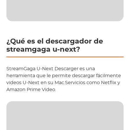
¿Qué es el descargador de
streamgaga u-next?
StreamGaga U-Next Descarger es una
herramienta que le permite descargar fácilmente
videos U-Next en su Mac.Servicios como Netflix y
Amazon Prime Video.