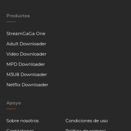
Productos
StreamGaGa One
Adult Downloader
Video Downloader
MPD Downloader
M3U8 Downloader
Netflix Downloader
Apoyo
Sobre nosotros
Condiciones de uso