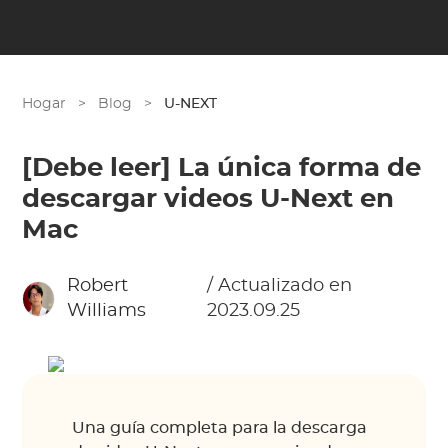
Hogar
>
Blog
>
U-NEXT
[Debe leer] La única forma de
descargar videos U-Next en
Mac
Robert
/ Actualizado en
Williams
2023.09.25
Una guía completa para la descarga