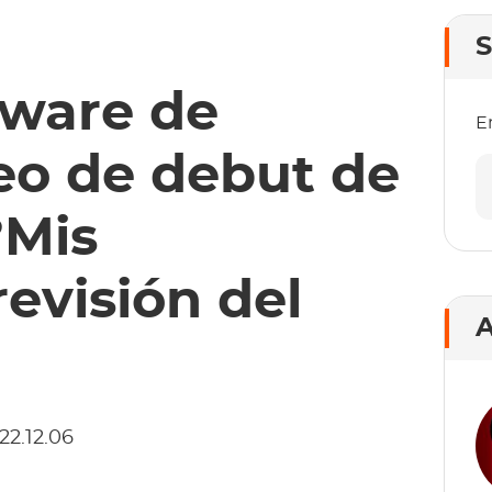
S
tware de
E
eo de debut de
?Mis
evisión del
A
22.12.06