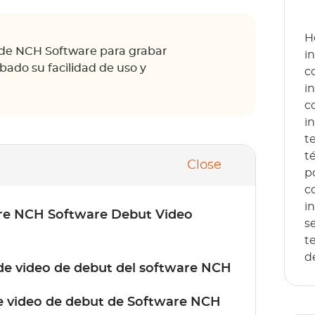
H
 de NCH Software para grabar
i
ado su facilidad de uso y
c
i
c
i
t
t
Close
p
c
i
are NCH Software Debut Video
s
t
d
de video de debut del software NCH
de video de debut de Software NCH