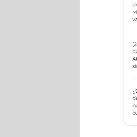
d
M
v
[
d
A
s
¿
d
p
c