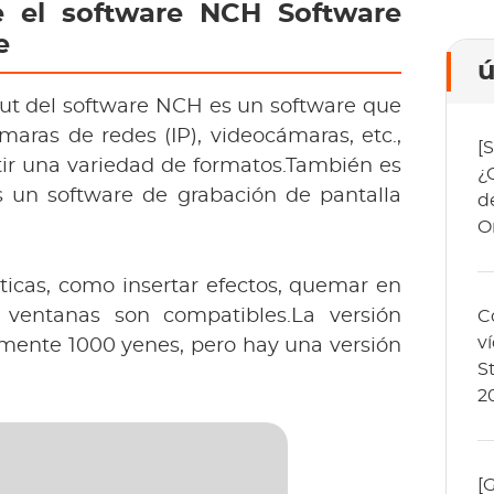
e el software NCH Software 
e 
ú
ut del software NCH es un software que 
ras de redes (IP), videocámaras, etc., 
[
tir una variedad de formatos.También es 
¿
s un software de grabación de pantalla 
d
O
ticas, como insertar efectos, quemar en 
entanas son compatibles.La versión 
C
v
ente 1000 yenes, pero hay una versión 
S
2
[