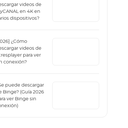
escargar videos de
yCANAL en 4K en
arios dispositivos?
2026] ¿Cómo
escargar videos de
tresplayer para ver
in conexión?
Se puede descargar
e Binge? (Guía 2026
ara ver Binge sin
onexión)