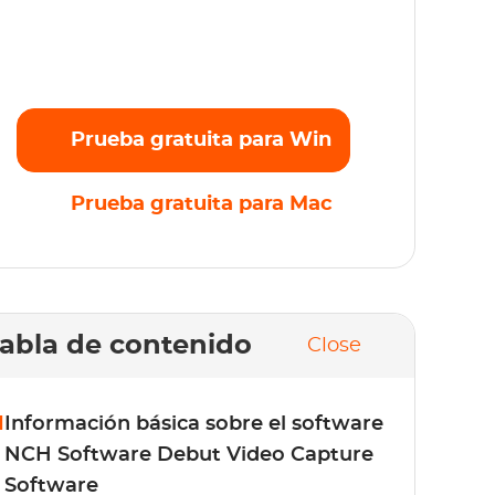
ransmite sin esfuerzo tus películas, series y
riginales favoritos en Full HD 1080p sin
mites. ¡Prueba gratis ahora!
Prueba gratuita para Win
Prueba gratuita para Mac
abla de contenido
Close
1
Información básica sobre el software
NCH Software Debut Video Capture
Software