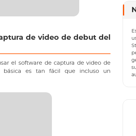
N
E
aptura de video de debut del 
u
S
p
g
sar el software de captura de video de 
s
básica es tan fácil que incluso un 
a