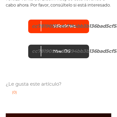
cabo ahora. Por favor, consúltelo si está interesado.
cc7819055cde3194bb3b136bad5cf5
Windows
cc7819055cde3194bb3b136bad5cf5
macOS
¿Le gusta este artículo?
(0)