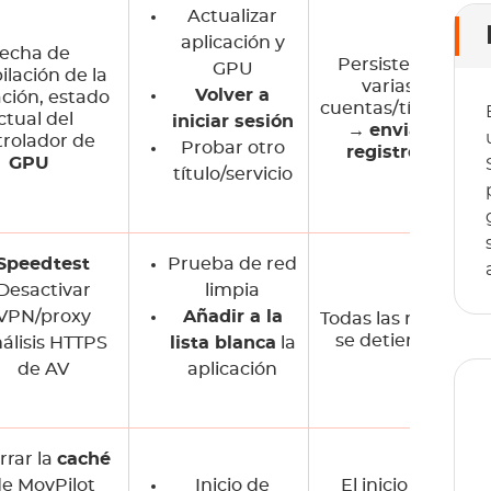
Actualizar
aplicación y
echa de
Persiste en
GPU
lación de la
varias
Volver a
ación, estado
cuentas/títulos
ctual del
iniciar sesión
→
enviar
trolador de
Probar otro
registros
GPU
título/servicio
Speedtest
Prueba de red
Desactivar
limpia
VPN/proxy
Añadir a la
Todas las redes
se detienen
álisis HTTPS
lista blanca
la
de AV
aplicación
rrar la
caché
e MovPilot
Inicio de
El inicio de