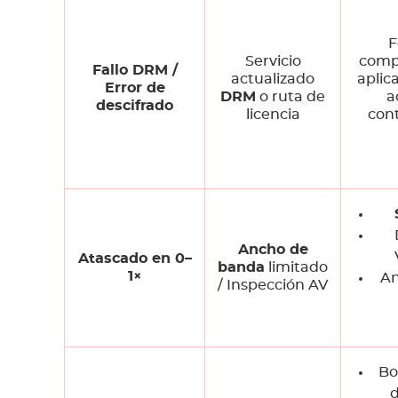
F
Servicio
compi
Fallo DRM /
actualizado
aplic
Error de
DRM
o ruta de
a
descifrado
licencia
con
Ancho de
Atascado en 0–
banda
limitado
1×
An
/ Inspección AV
Bo
d