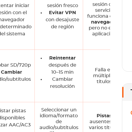
sesión del
tentar iniciar
sesión fresco
servicio
esión con el
Evitar VPN
funciona en el
navegador
con desajuste
navegador
edeterminado
de región
pero no en la
del sistema
aplicación
Reintentar
obar SD/720p
después de
Falla en
Cambiar
10–15 min
múltiples
io/subtítulos
Cambiar
títulos
resolución
Seleccionar un
istar pistas
idioma/formato
Pistas
disponibles
de
ausentes en
rzar AAC/AC3
audio/subtítulos
varios títulos