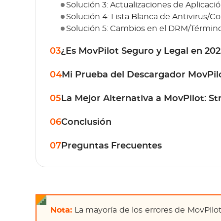
Solución 3: Actualizaciones de Aplicaci
Solución 4: Lista Blanca de Antivirus/C
Solución 5: Cambios en el DRM/Términos
03
¿Es MovPilot Seguro y Legal en 20
04
Mi Prueba del Descargador MovPil
05
La Mejor Alternativa a MovPilot: 
06
Conclusión
07
Preguntas Frecuentes
Nota:
La mayoría de los errores de MovPilo