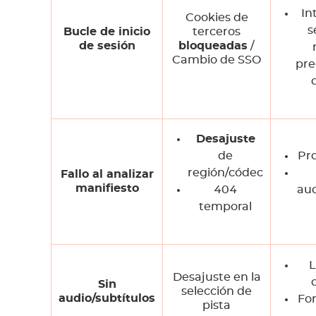
In
Cookies de
s
Bucle de inicio
terceros
de sesión
bloqueadas
/
Cambio de SSO
pr
Desajuste
de
Pr
región/códec
Fallo al analizar
manifiesto
404
aud
temporal
L
Desajuste en la
Sin
selección de
audio/subtítulos
Fo
pista