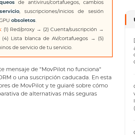
oqueos
de antivirus/cortafuegos, cambios
ervicio
, suscripciones/inicios de sesión
s/GPU
obsoletos
.
s
: (1) Red/proxy → (2) Cuenta/suscripción →
(4) Lista blanca de AV/cortafuegos → (5)
nos de servicio de tu servicio.
te mensaje de "MovPilot no funciona"
a DRM o una suscripción caducada. En esta
rores de MovPilot y te guiaré sobre cómo
arativa de alternativas más seguras