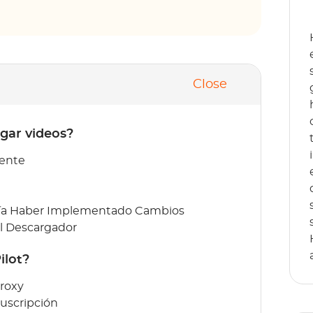
Close
gar videos?
iente
dría Haber Implementado Cambios
el Descargador
ilot?
Proxy
Suscripción