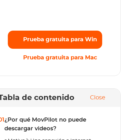
Transmite sin esfuerzo tus películas, series y
originales favoritos en Full HD 1080p sin
límites. ¡Prueba gratis ahora!
Prueba gratuita para Win
Prueba gratuita para Mac
Tabla de contenido
Close
01
¿Por qué MovPilot no puede
descargar videos?