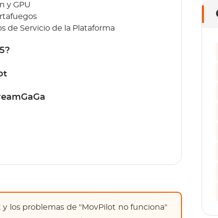
ón y GPU
ortafuegos
 de Servicio de la Plataforma
25?
ot
StreamGaGa
t y los problemas de "MovPilot no funciona"