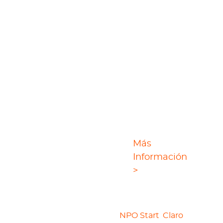
Más
StreamGaGa MPD
Información
Downloader
>
StreamGaGa es una solución integral y
práctica para descargar tus videos MPD
predilectos de TVNZ+,
NPO Start
,
Claro
y