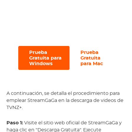
Navega con fluidez gracias a su interfaz
intuitiva y
libre de anuncios
;
Pruébalo con una prueba gratuita que
te permite descargar hasta
3 archivos
en 30 días
.
Prueba
Prueba
#
#
Gratuita para
Gratuita
Windows
para Mac
A continuación, se detalla el procedimiento para
emplear StreamGaGa en la descarga de videos de
TVNZ+.
Paso 1:
Visite el sitio web oficial de StreamGaGa y
haga clic en "Descarga Gratuita". Ejecute