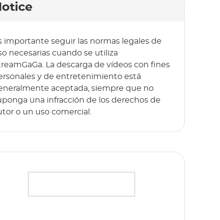
otice
s importante seguir las normas legales de
so necesarias cuando se utiliza
treamGaGa. La descarga de vídeos con fines
ersonales y de entretenimiento está
eneralmente aceptada, siempre que no
uponga una infracción de los derechos de
utor o un uso comercial.
ransmite sin esfuerzo tus películas, series y