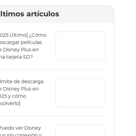
ltimos artículos
2025 Último] ¿Cómo
escargar películas
e Disney Plus en
na tarjeta SD?
Límite de descarga
e Disney Plus en
025 y cómo
solverlo]
Puedo ver Disney
lus sin conexión y