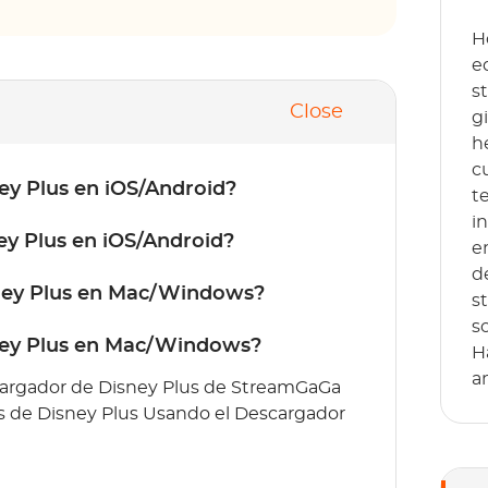
H
e
s
Close
g
h
c
ey Plus en iOS/Android?
t
i
ey Plus en iOS/Android?
e
d
sney Plus en Mac/Windows?
s
s
ney Plus en Mac/Windows?
H
a
scargador de Disney Plus de StreamGaGa
as de Disney Plus Usando el Descargador