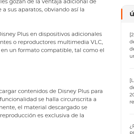
les gozan de la ventaja adicional de
a sus aparatos, obviando así la
ú
Disney Plus en dispositivos adicionales
[
d
entes o reproductores multimedia VLC,
d
s en un formato compatible, tal como el
u
[
d
scargar contenidos de Disney Plus para
2
 funcionalidad se halla circunscrita a
re
lmente, el material descargado se
reproducción es exclusiva de la
¿
P