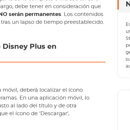
N
bargo, debe tener en consideración que
NO serán permanentes
. Los contenidos
 tras un lapso de tiempo preestablecido.
E
u
S
p
 Disney Plus en
g
s
a
 móvil, deberá localizar el ícono
ramas. En una aplicación móvil, lo
to al lado del título y de otra
que el ícono de 'Descargar',
T