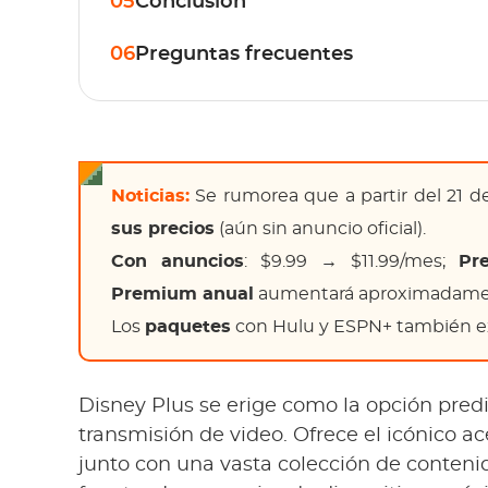
05
Conclusión
06
Preguntas frecuentes
Noticias:
Se rumorea que a partir del 21 d
sus precios
(aún sin anuncio oficial).
Con anuncios
: $9.99 → $11.99/mes;
Pr
Premium anual
aumentará aproximadament
Los
paquetes
con Hulu y ESPN+ también ex
Disney Plus se erige como la opción predi
transmisión de video. Ofrece el icónico a
junto con una vasta colección de contenid