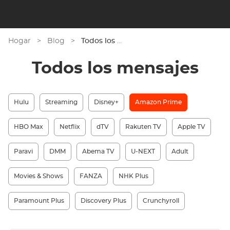
Hogar
>
Blog
>
Todos los mensajes
Todos los mensajes
Hulu
Streaming
Disney+
Amazon Prime
HBO Max
Netflix
dTV
Rakuten TV
Apple TV
Paravi
DMM
Abema TV
U-NEXT
Adult
Movies & Shows
FANZA
NHK Plus
Paramount Plus
Discovery Plus
Crunchyroll