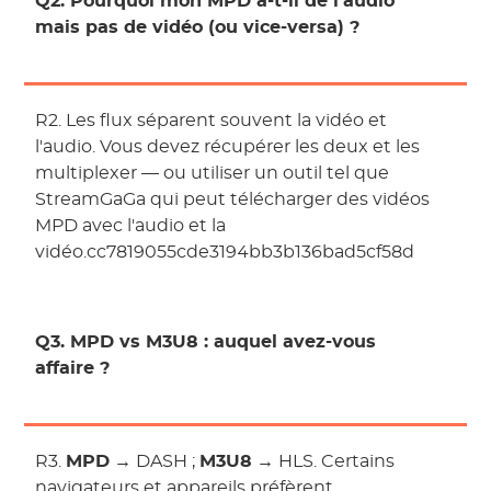
Q2. Pourquoi mon MPD a-t-il de l'audio
mais pas de vidéo (ou vice-versa) ?
R2. Les flux séparent souvent la vidéo et
l'audio. Vous devez récupérer les deux et les
multiplexer — ou utiliser un outil tel que
StreamGaGa qui peut télécharger des vidéos
MPD avec l'audio et la
vidéo.cc7819055cde3194bb3b136bad5cf58d
Q3. MPD vs M3U8 : auquel avez-vous
affaire ?
R3.
MPD
→ DASH ;
M3U8
→ HLS. Certains
navigateurs et appareils préfèrent