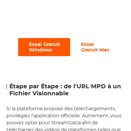
l'interface conviviale et sans publicité ;
Essayez-le avec un essai gratuit, vous
permettant de télécharger jusqu'à 3
fichiers en 30 jours.
Essai Gratuit
Essai
#
#
Windows
Gratuit Mac
Étape par Étape : de l'URL MPD à un
Fichier Visionnable
Si la plateforme propose des téléchargements,
privilégiez l'application officielle. Autrement, vous
pouvez opter pour StreamGaGa afin de
télécharger des vidéos de plateformes telles que