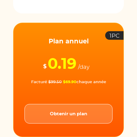
1PC
Plan annuel
0.19
$
/day
Facturé
$99.50
$69.90
chaque année
Obtenir un plan