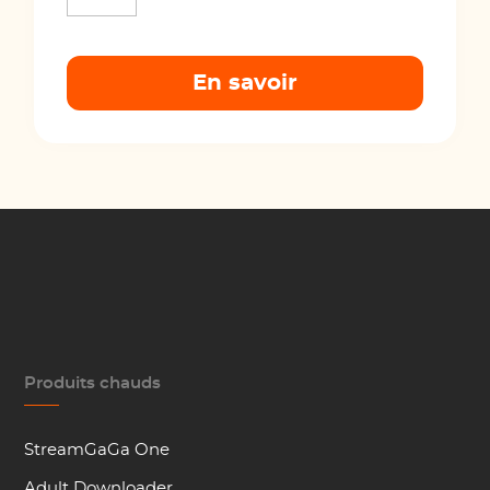
En savoir
Produits chauds
StreamGaGa One
Adult Downloader