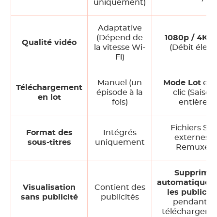
uniquement)
Adaptative
(Dépend de
1080p / 4K
fi
Qualité vidéo
la vitesse Wi-
(Débit élevé
Fi)
Manuel (un
Mode Lot
en 
Téléchargement
épisode à la
clic (Saison
en lot
fois)
entière)
Fichiers SR
Format des
Intégrés
externes /
sous-titres
uniquement
Remuxés
Supprime
automatiquem
Visualisation
Contient des
les publicit
sans publicité
publicités
pendant le
téléchargem