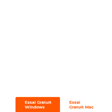
Divers formats tels que
MP4 et MKV
;
Utilisez un seul compte sur
5 PC
pour
plus de commodité ;
Téléchargez des fichiers de sous-titres
séparés ;
Téléchargez efficacement plusieurs
fichiers grâce à la fonction de
téléchargement par lots
;
Naviguez sans effort grâce à l'interface
conviviale et
sans publicité
;
Essayez-le avec un essai gratuit, vous
permettant de télécharger jusqu'à
3
fichiers en 30 jours
.
Essai Gratuit
Essai
#
#
Windows
Gratuit Mac