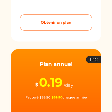
Obtenir un plan
1PC
Plan annuel
0.19
$
/day
Facturé
$99.50
$69.90
chaque année