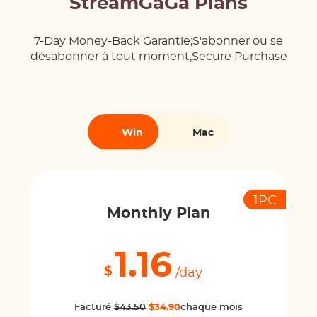
StreamGaGa Plans
7-Day Money-Back Garantie;S'abonner ou se
désabonner à tout moment;Secure Purchase
Win
Mac
1PC
Monthly Plan
1.16
$
/day
Facturé
$43.50
$34.90
chaque mois