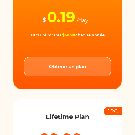
0.19
$
/day
Facturé
$99.50
$69.90
chaque année
Obtenir un plan
1PC
Lifetime Plan