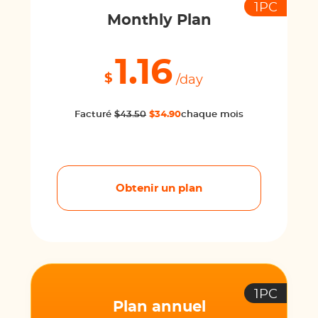
1PC
Monthly Plan
1.16
$
/day
Facturé
$43.50
$34.90
chaque mois
Obtenir un plan
1PC
Plan annuel