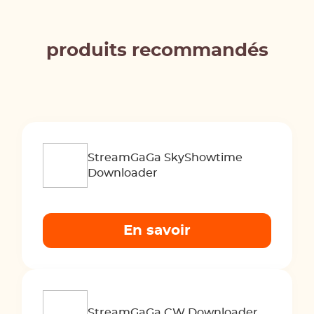
produits recommandés
StreamGaGa SkyShowtime
Downloader
En savoir
StreamGaGa CW Downloader