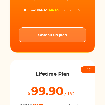
Facturé
$99.50
$69.90
chaque année
Obtenir un plan
1PC
Lifetime Plan
99.90
$
/1PC