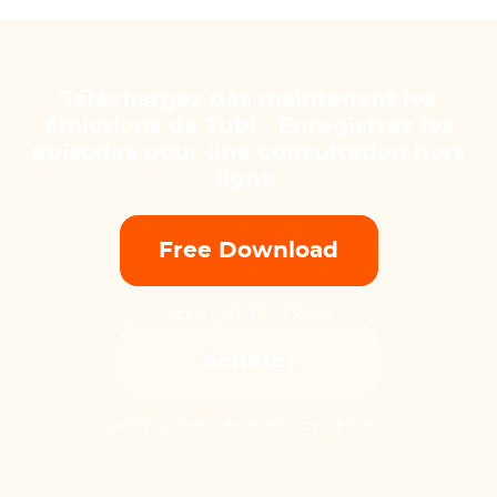
Téléchargez dès maintenant les
émissions de Tubi - Enregistrez les
épisodes pour une consultation hors
ligne.
Free Download
Essai gratuit 30 jours
Acheter
14-Day Garantie de remboursement