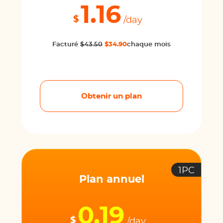
1.16
$
/day
Facturé
$43.50
$34.90
chaque mois
Obtenir un plan
1PC
Plan annuel
0.19
$
/day