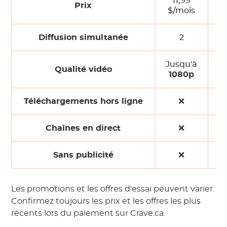
11,99
2
Prix
$/mois
$
Diffusion simultanée
2
Jusqu'à
Ju
Qualité vidéo
1080p
Téléchargements hors ligne
❌️
Chaînes en direct
❌️
Sans publicité
❌️
Les promotions et les offres d'essai peuvent varier.
Confirmez toujours les prix et les offres les plus
récents lors du paiement sur Crave.ca.