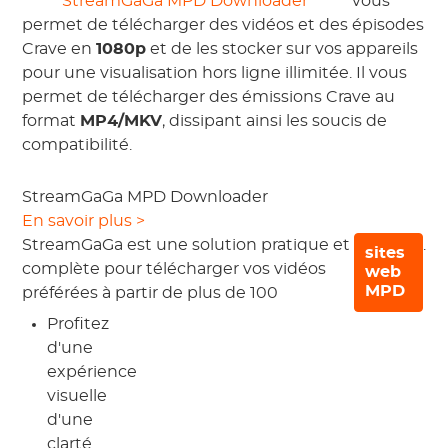
StreamGaGa MPD Downloader
vous
permet de télécharger des vidéos et des épisodes
Crave en
1080p
et de les stocker sur vos appareils
pour une visualisation hors ligne illimitée. Il vous
permet de télécharger des émissions Crave au
format
MP4/MKV
, dissipant ainsi les soucis de
compatibilité.
StreamGaGa MPD Downloader
En savoir plus >
StreamGaGa est une solution pratique et
.
sites
complète pour télécharger vos vidéos
web
MPD
préférées à partir de plus de 100
Profitez
d'une
expérience
visuelle
d'une
clarté