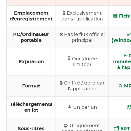
Emplacement
🔒 Exclusivement
💾 Fich
d'enregistrement
dans l'application
PC/Ordinateur
❌ Pas le flux officiel
✅
portable
principal
(Windo
♾️ 
⏳ Oui (durée
Expiration
minute
limitée)
à l'a
🔒 Chiffré / géré par
Format
📁 M
l'application
Téléchargements
🧍 Un par un

en lot
🧩 Uniquement
Sous-titres
🗂️ SRT