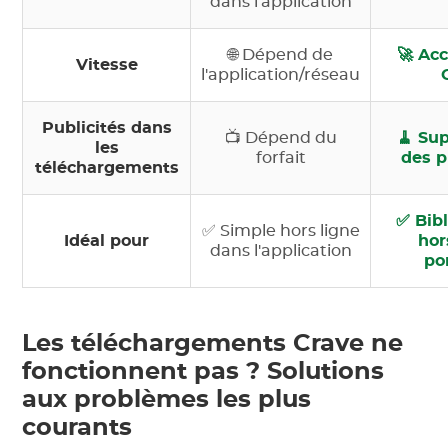
dans l'application
🌐 Dépend de
🚀 Acc
Vitesse
l'application/réseau
Publicités dans
📺 Dépend du
🧹 Su
les
forfait
des p
téléchargements
✅ Bib
✅ Simple hors ligne
Idéal pour
hor
dans l'application
po
Les téléchargements Crave ne
fonctionnent pas ? Solutions
aux problèmes les plus
courants