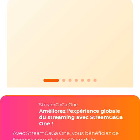
StreamGaGa One
Améliorez l'expérience globale
du streaming avec StreamGaGa
One !
Avec StreamGaGa One, vous bénéficiez de