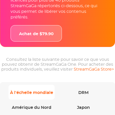
licences pour plus de 40 produits
StreamGaGa répertoriés ci-dessous, ce qui
vous permet de libérer vos contenus
préférés.
Achat de $79.90
Consultez la liste suivante pour savoir ce que vous
pouvez obtenir de StreamGaGa One. Pour acheter des
produits individuels, veuillez visiter
StreamGaGa Store>
À l'échelle mondiale
DRM
Amérique du Nord
Japon