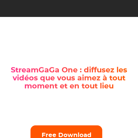
All-in-One Downloader
StreamGaGa One
StreamGaGa One : diffusez les
vidéos que vous aimez à tout
moment et en tout lieu
StreamGaGa One est la collection ultime de divers produits,
vous aidant à télécharger des vidéos de haute qualité à partir
de plus de 1500 services de streaming au format MP4/MKV
pour un visionnage hors ligne illimité.
Free Download