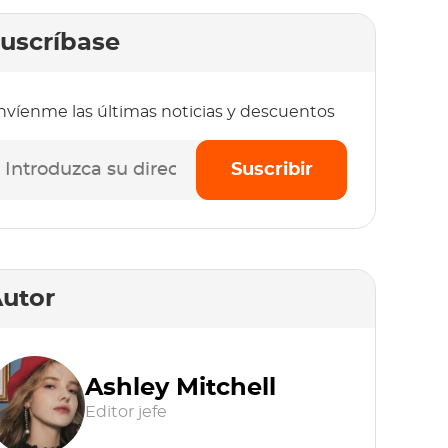
uscríbase
nvíenme las últimas noticias y descuentos
Suscribir
utor
Ashley Mitchell
Editor jefe