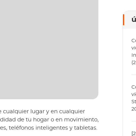
ú
C
v
I
(
C
v
S
2
e cualquier lugar y en cualquier
idad de tu hogar o en movimiento,
s, teléfonos inteligentes y tabletas.
[