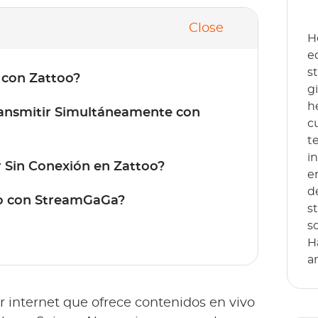
Close
H
e
s
 con Zattoo?
g
h
ransmitir Simultáneamente con
c
t
i
 Sin Conexión en Zattoo?
e
d
o con StreamGaGa?
s
s
H
a
r internet que ofrece contenidos en vivo