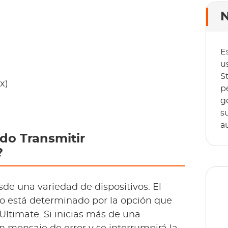
N
E
u
S
x)
p
g
s
a
do Transmitir
?
de una variedad de dispositivos. El
oo está determinado por la opción que
Ultimate. Si inicias más de una