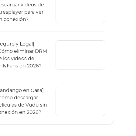
escargar videos de
tresplayer para ver
in conexión?
Seguro y Legal]
Cómo eliminar DRM
e los videos de
nlyFans en 2026?
Fandango en Casa]
Cómo descargar
elículas de Vudu sin
onexión en 2026?