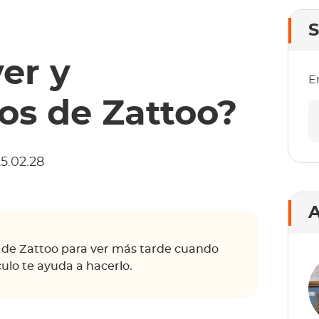
S
er y
E
os de Zattoo?
5.02.28
A
s de Zattoo para ver más tarde cuando
culo te ayuda a hacerlo.