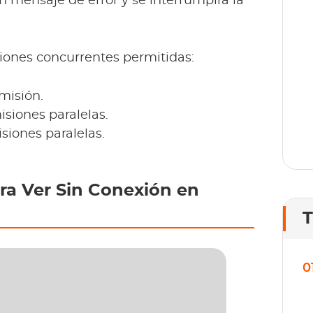
n mensaje de error y se interrumpirá la
T
o
lí
iones concurrentes permitidas:
smisión.
siones paralelas.
siones paralelas.
ra Ver Sin Conexión en
T
0