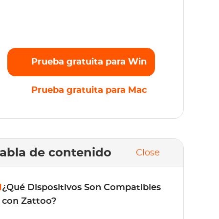
ransmite sin esfuerzo tus películas, series y
riginales favoritos en Full HD 1080p sin
mites. ¡Prueba gratis ahora!
Prueba gratuita para Win
Prueba gratuita para Mac
abla de contenido
Close
1
¿Qué Dispositivos Son Compatibles
con Zattoo?