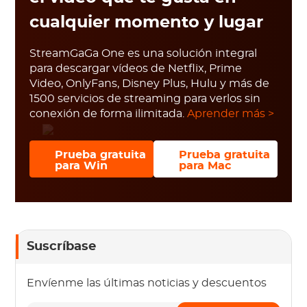
cualquier momento y lugar
StreamGaGa One es una solución integral
para descargar vídeos de Netflix, Prime
Video, OnlyFans, Disney Plus, Hulu y más de
1500 servicios de streaming para verlos sin
conexión de forma ilimitada.
Aprender más >
Prueba gratuita
Prueba gratuita
para Win
para Mac
Suscríbase
Envíenme las últimas noticias y descuentos