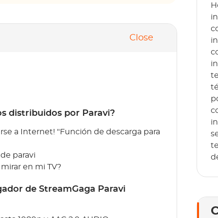
H
i
c
Close
i
c
i
t
t
p
c
s distribuidos por Paravi?
i
rse a Internet! "Función de descarga para
s
t
 de paravi
d
a mirar en mi TV?
rgador de StreamGaga Paravi
C