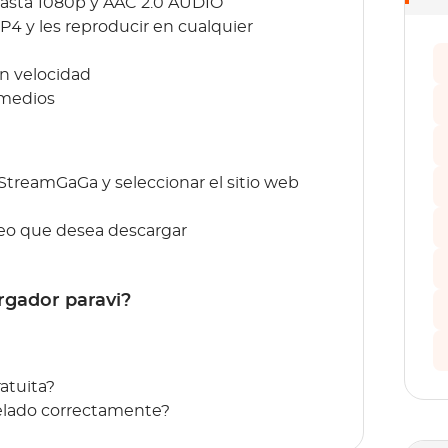
 hasta 1080p y AAC 2.0 AUDIO
4 y les reproducir en cualquier
an velocidad
 medios
 StreamGaGa y seleccionar el sitio web
ídeo que desea descargar
rgador paravi?
atuita?
elado correctamente?