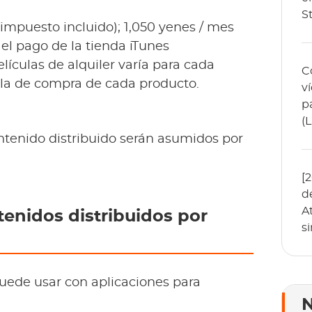
S
 (impuesto incluido); 1,050 yenes / mes
 el pago de la tienda iTunes
películas de alquiler varía para cada
C
alla de compra de cada producto.
v
p
(
ntenido distribuido serán asumidos por
[
d
A
tenidos distribuidos por
s
uede usar con aplicaciones para
N