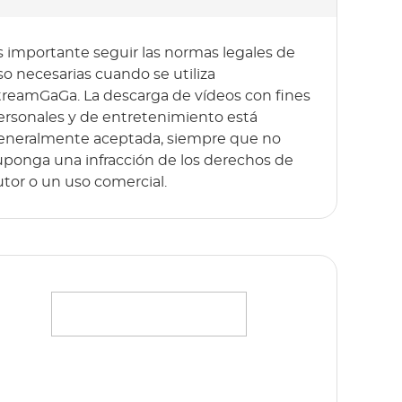
s importante seguir las normas legales de
so necesarias cuando se utiliza
treamGaGa. La descarga de vídeos con fines
ersonales y de entretenimiento está
eneralmente aceptada, siempre que no
uponga una infracción de los derechos de
utor o un uso comercial.
ransmite sin esfuerzo tus películas, series y
riginales favoritos en Full HD 1080p sin