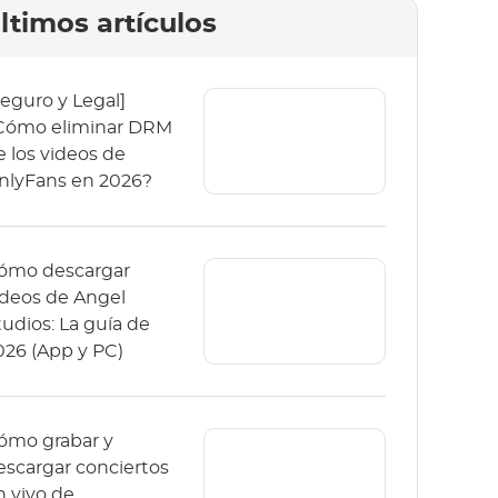
ltimos artículos
Seguro y Legal]
Cómo eliminar DRM
e los videos de
nlyFans en 2026?
ómo descargar
ídeos de Angel
tudios: La guía de
026 (App y PC)
ómo grabar y
escargar conciertos
n vivo de