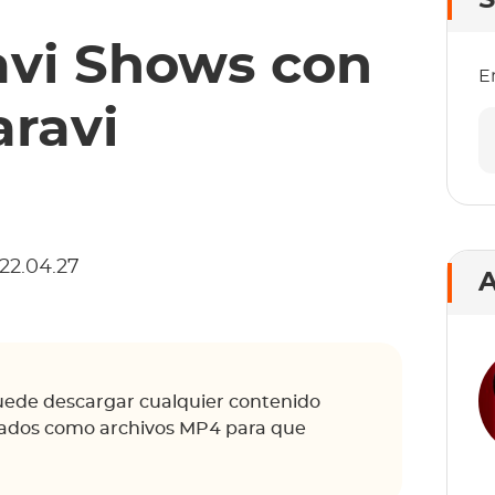
S
avi Shows con
E
ravi
22.04.27
A
ede descargar cualquier contenido
gados como archivos MP4 para que