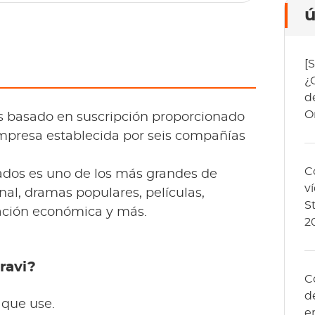
ú
[
¿
d
O
os basado en suscripción proporcionado
mpresa establecida por seis compañías
C
ados es uno de los más grandes de
v
nal, dramas populares, películas,
S
ación económica y más.
2
ravi?
C
d
 que use.
e