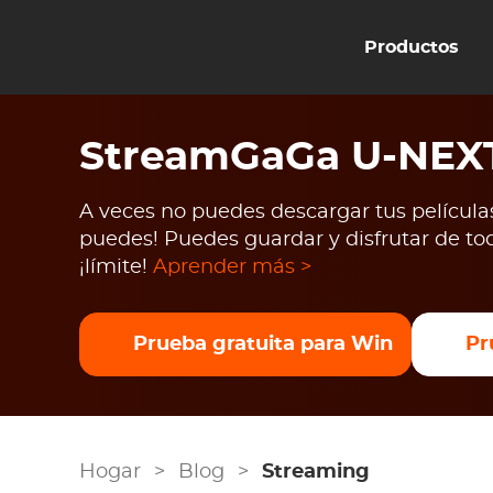
Productos
StreamGaGa U-NEX
A veces no puedes descargar tus película
puedes! Puedes guardar y disfrutar de tod
¡límite!
Aprender más >
Prueba gratuita para Win
Pr
Hogar
>
Blog
>
Streaming