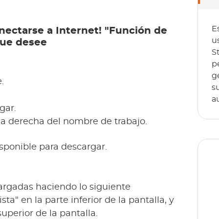
E
nectarse a Internet! "Función de
u
que desee
S
p
g
.
s
a
gar.
la derecha del nombre de trabajo.
isponible para descargar.
cargadas haciendo lo siguiente
ista" en la parte inferior de la pantalla, y
T
uperior de la pantalla.
o