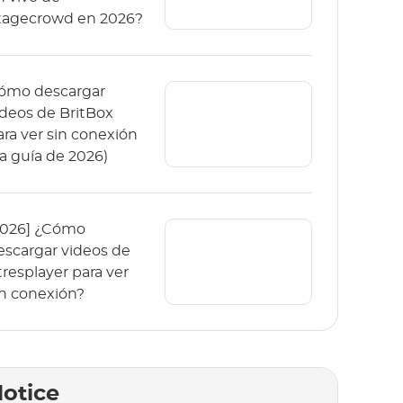
tagecrowd en 2026?
ómo descargar
ídeos de BritBox
ara ver sin conexión
La guía de 2026)
2026] ¿Cómo
escargar videos de
tresplayer para ver
in conexión?
otice