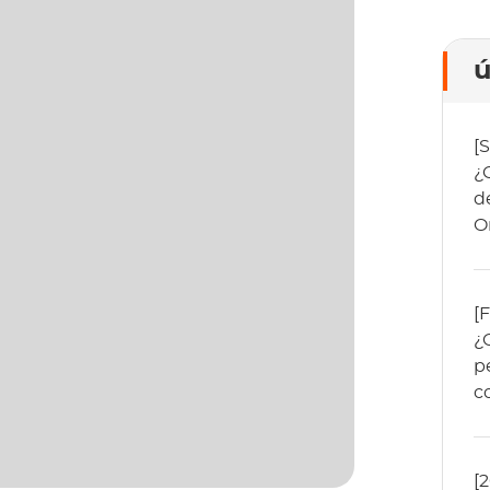
ú
[
¿
d
O
[
¿
p
c
[