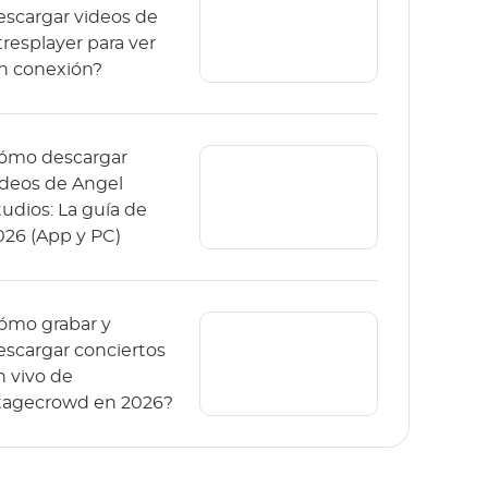
escargar videos de
tresplayer para ver
in conexión?
ómo descargar
ídeos de Angel
tudios: La guía de
026 (App y PC)
ómo grabar y
escargar conciertos
n vivo de
tagecrowd en 2026?