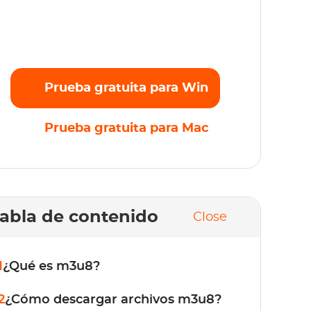
ransmite sin esfuerzo tus películas, series y
riginales favoritos en Full HD 1080p sin
mites. ¡Prueba gratis ahora!
Prueba gratuita para Win
Prueba gratuita para Mac
abla de contenido
Close
1
¿Qué es m3u8?
2
¿Cómo descargar archivos m3u8?