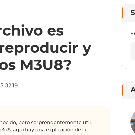
S
rchivo es
E
eproducir y
eos M3U8?
5.02.19
A
nocido, pero sorprendentemente útil.
u8, aquí hay una explicación de la