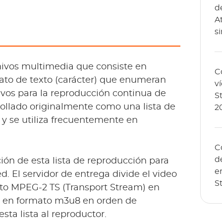
d
A
s
hivos multimedia que consiste en
C
mato de texto (carácter) que enumeran
v
vos para la reproducción continua de
S
rollado originalmente como una lista de
2
y se utiliza frecuentemente en
C
d
ión de esta lista de reproducción para
e
d. El servidor de entrega divide el video
S
mato MPEG-2 TS (Transport Stream) en
a en formato m3u8 en orden de
sta lista al reproductor.