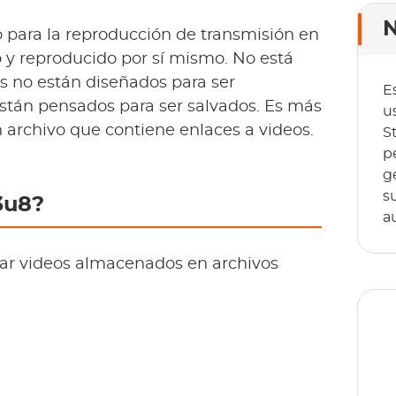
N
o para la reproducción de transmisión en
o y reproducido por sí mismo. No está
s no están diseñados para ser
E
stán pensados para ser salvados. Es más
u
n archivo que contiene enlaces a videos.
S
p
g
s
3u8?
a
ar videos almacenados en archivos