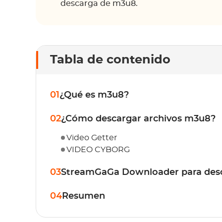
descarga de m3u8.
Tabla de contenido
01
¿Qué es m3u8?
02
¿Cómo descargar archivos m3u8?
Video Getter
VIDEO CYBORG
03
StreamGaGa Downloader para desca
04
Resumen