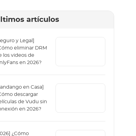
ltimos artículos
Seguro y Legal]
Cómo eliminar DRM
e los videos de
nlyFans en 2026?
Fandango en Casa]
Cómo descargar
elículas de Vudu sin
onexión en 2026?
2026] ¿Cómo