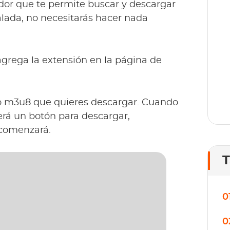
dor que te permite buscar y descargar
T
o
talada, no necesitarás hacer nada
lí
rega la extensión en la página de
vo m3u8 que quieres descargar. Cuando
erá un botón para descargar,
 comenzará.
T
0
0