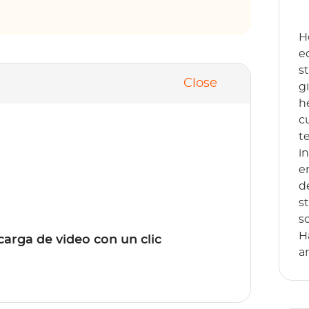
H
e
s
Close
g
h
c
t
i
e
d
s
s
H
rga de video con un clic
a