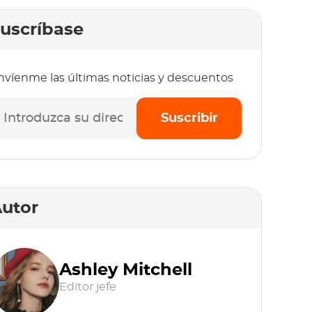
uscríbase
nvíenme las últimas noticias y descuentos
Suscribir
utor
Ashley Mitchell
Editor jefe