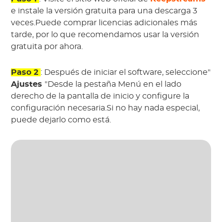
e instale la versión gratuita para una descarga 3
veces.Puede comprar licencias adicionales más
tarde, por lo que recomendamos usar la versión
gratuita por ahora.
Paso 2
: Después de iniciar el software, seleccione"
Ajustes
"Desde la pestaña Menú en el lado
derecho de la pantalla de inicio y configure la
configuración necesaria.Si no hay nada especial,
puede dejarlo como está.