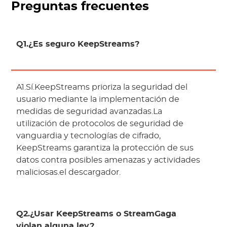
Preguntas frecuentes
Q1.¿Es seguro KeepStreams?
A1.Sí.KeepStreams prioriza la seguridad del
usuario mediante la implementación de
medidas de seguridad avanzadas.La
utilización de protocolos de seguridad de
vanguardia y tecnologías de cifrado,
KeepStreams garantiza la protección de sus
datos contra posibles amenazas y actividades
maliciosas.el descargador.
Q2.¿Usar KeepStreams o StreamGaga
violan alguna ley?