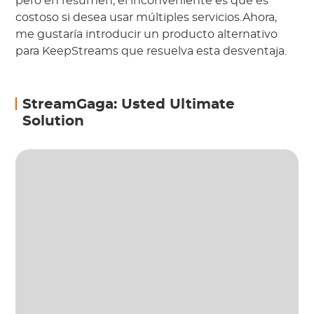
pero en resumen, el inconveniente es que es
costoso si desea usar múltiples servicios.Ahora,
me gustaría introducir un producto alternativo
para KeepStreams que resuelva esta desventaja.
StreamGaga: Usted Ultimate
Solution