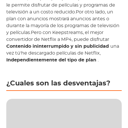
le permite disfrutar de películas y programas de
televisión a un costo reducido.Por otro lado, un
plan con anuncios mostrará anuncios antes o
durante la mayoría de los programas de televisión
y películas.Pero con Keepstreams, el mejor
convertidor de Netflix a MP4, puede disfrutar
Contenido ininterrumpido y sin publicidad
una
vez tú'he descargado películas de Netflix,
Independientemente del tipo de plan
.
¿Cuales son las desventajas?