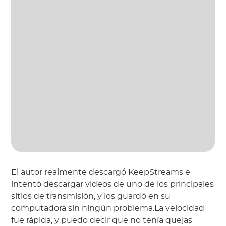
El autor realmente descargó KeepStreams e
intentó descargar videos de uno de los principales
sitios de transmisión, y los guardó en su
computadora sin ningún problema.La velocidad
fue rápida, y puedo decir que no tenía quejas