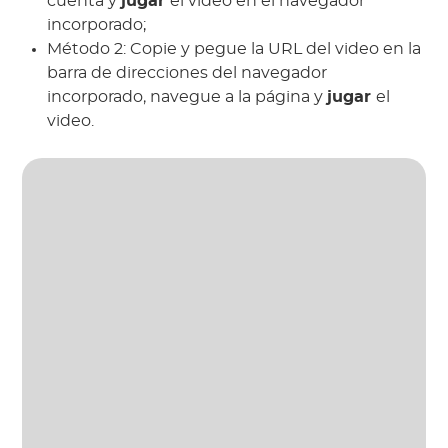
cuenta y
jugar
el video en el navegador
incorporado;
Método 2: Copie y pegue la URL del video en la
barra de direcciones del navegador
incorporado, navegue a la página y
jugar
el
video.