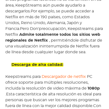
área, KeepStreams aún puede ayudarlo a
descargarlos.Por ejemplo, se puede acceder a
Netflix en más de 190 países, como Estados
Unidos, Reino Unido, Alemania, Japón y
Francia.Pero Don'preocupación, Keepstreams para
Netflix
Admite totalmente todos los sitios web
regionales de Netflix
, permitiéndole disfrutar de
una visualización ininterrumpida de Netflix fuera
de línea desde cualquier lugar donde sea.
Descarga de alta calidad:
Keepstreams para
Descargador de netflix
PC
ofrece soporte para múltiples resoluciones,
incluida la resolución de video máxima de
1080p
.Esta característica de alta resolución es ideal para
personas que buscan ver los mejores programas
fuera de línea con la mejor calidad disponible.Con