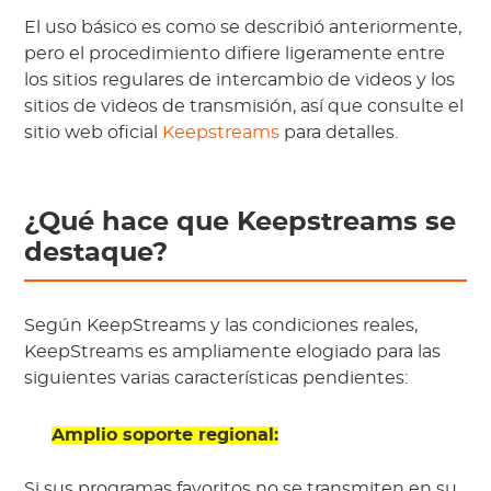
El uso básico es como se describió anteriormente,
pero el procedimiento difiere ligeramente entre
los sitios regulares de intercambio de videos y los
sitios de videos de transmisión, así que consulte el
sitio web oficial
Keepstreams
para detalles.
¿Qué hace que Keepstreams se
destaque?
Según KeepStreams y las condiciones reales,
KeepStreams es ampliamente elogiado para las
siguientes varias características pendientes:
Amplio soporte regional:
Si sus programas favoritos no se transmiten en su