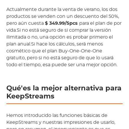
Actualmente durante la venta de verano, los dos
productos se venden con un descuento del 50%,
pero aún cuesta
$ 349.99/5pcs
para el plan de por
vida.Si no está seguro de si comprar la versión
ilimitada o no, una opción es probar primero el
plan anual.Si hace los cálculos, será menos
cosmético que el plan Buy-One-One-One
gratuito, pero si no está seguro de que lo usará
todo el tiempo, esa puede ser una mejor opción.
Qué'es la mejor alternativa para
KeepStreams
Hemos introducido las funciones básicas de
KeepStreams y nuestras impresiones de usarlo,