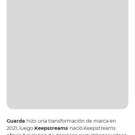
Guarda
hizo una transformación de marca en
2021, luego
Keepstreams
nació.Keepstreams