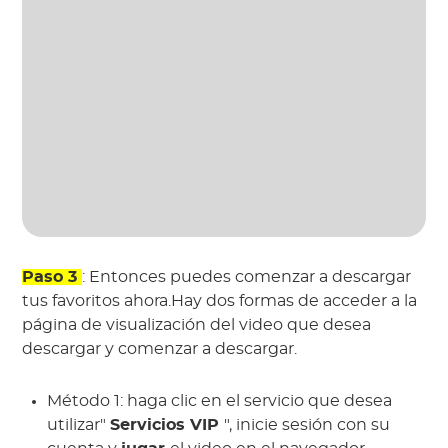
Paso 3
: Entonces puedes comenzar a descargar
tus favoritos ahora.Hay dos formas de acceder a la
página de visualización del video que desea
descargar y comenzar a descargar.
Método 1: haga clic en el servicio que desea
utilizar"
Servicios VIP
", inicie sesión con su