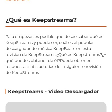
¿Qué es Keepstreams?
Para empezar, es posible que desee saber qué es
KeepStreams y puede ser, cuál es el popular
descargador de música KeepBeats en esta
revisión de KeepStreams.¿Qué es Keepstreams?¿Y
qué puedes obtener de él?Puede obtener
respuestas satisfactorias de la siguiente revisión
de KeepStreams.
Keepstreams - Video Descargador