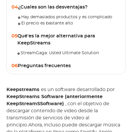
04
¿Cuales son las desventajas?
Hay demasiados productos y es complicado
El precio es bastante alto
05
Qué'es la mejor alternativa para
KeepStreams
StreamGaga: Usted Ultimate Solution
06
Preguntas frecuentes
Keepstreams
es un software desarrollado por
KeepStreams Software (anteriormente
KeepStreamSSoftware)
, con el objetivo de
descargar contenido de video desde la
transmisión de servicios de video al
principio.Ahora, incluso puede descargar música