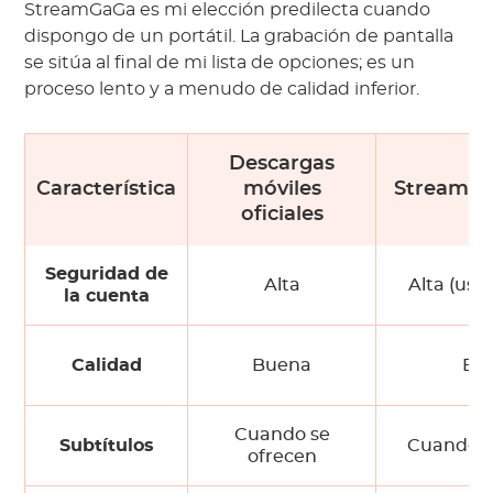
StreamGaGa es mi elección predilecta cuando
dispongo de un portátil. La grabación de pantalla
se sitúa al final de mi lista de opciones; es un
proceso lento y a menudo de calidad inferior.
Descargas
Característica
móviles
StreamGa
oficiales
Seguridad de
Alta
Alta (uso
la cuenta
Calidad
Buena
Bu
Cuando se
Subtítulos
Cuando s
ofrecen