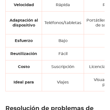
Velocidad
Rápida
Ráp
Adaptación al
Portátiles/
Teléfonos/tabletas
dispositivo
de sob
Esfuerzo
Bajo
Ba
Reutilización
Fácil
Fá
Costo
Suscripción
Licencia d
Visualiz
Ideal para
Viajes
port
Resolución de problemas de