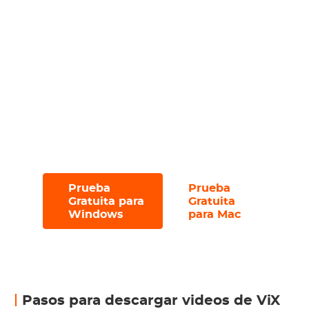
Descargue eficientemente múltiples
archivos con la función de descarga por
lotes;
Navegue sin interrupciones con la
interfaz sin anuncios y fácil de usar;
Pruébelo con una prueba gratuita, que
le permite descargar hasta 3 archivos en
30 días.
Prueba
Prueba
#
#
Gratuita para
Gratuita
Windows
para Mac
Pasos para descargar videos de ViX