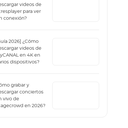
escargar videos de
tresplayer para ver
in conexión?
Guía 2026] ¿Cómo
escargar videos de
yCANAL en 4K en
arios dispositivos?
ómo grabar y
escargar conciertos
n vivo de
tagecrowd en 2026?