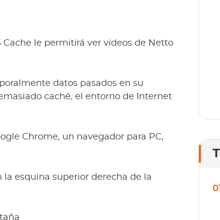
T
o
lí
 Cache le permitirá ver videos de Netto
oralmente datos pasados ​​en su
emasiado caché, el entorno de Internet
Google Chrome, un navegador para PC,
T
en la esquina superior derecha de la
0
staña