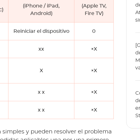
d
(iPhone / iPad,
(Apple TV,
c)
A
Android)
Fire TV)
s
Reiniciar el dispositivo
0
[
xx
×X
d
M
v
X
×X
x x
×X
C
d
e
x x
×X
S
n simples y pueden resolver el problema