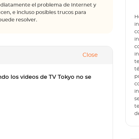
ediatamente el problema de Internet y
cen, e incluso posibles trucos para
H
puede resolver.
i
c
i
c
i
Close
t
t
p
do los videos de TV Tokyo no se
c
i
s
t
d