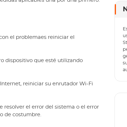
edidas aplicables una por una primero.
N
E
u
con el problemaes reiniciar el
S
p
g
o dispositivo que esté utilizando
s
a
Internet, reiniciar su enrutador Wi-Fi
resolver el error del sistema o el error
o de costumbre.