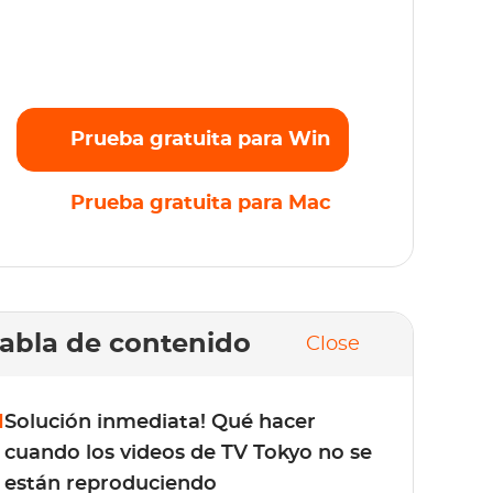
ransmite sin esfuerzo tus películas, series y
riginales favoritos en Full HD 1080p sin
mites. ¡Prueba gratis ahora!
Prueba gratuita para Win
Prueba gratuita para Mac
abla de contenido
Close
1
Solución inmediata! Qué hacer
cuando los videos de TV Tokyo no se
están reproduciendo