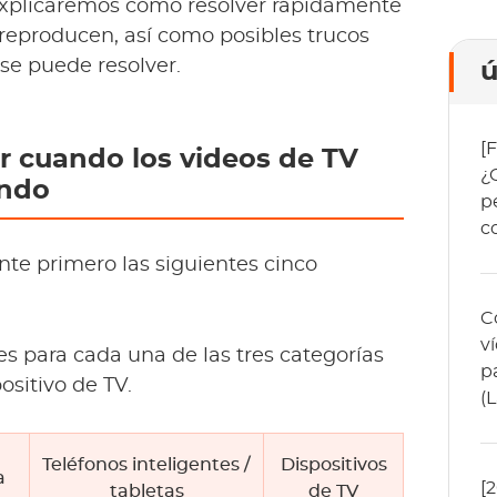
 explicaremos cómo resolver rápidamente
reproducen, así como posibles trucos
se puede resolver.
ú
[
r cuando los videos de TV
¿
endo
p
c
nte primero las siguientes cinco
C
v
es para cada una de las tres categorías
p
ositivo de TV.
(
Teléfonos inteligentes /
Dispositivos
a
[
tabletas
de TV