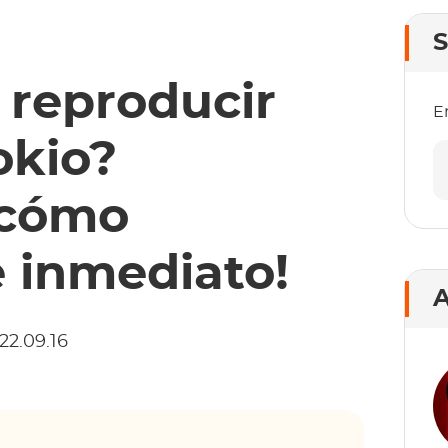
S
 reproducir
E
okio?
 cómo
e inmediato!
A
22.09.16