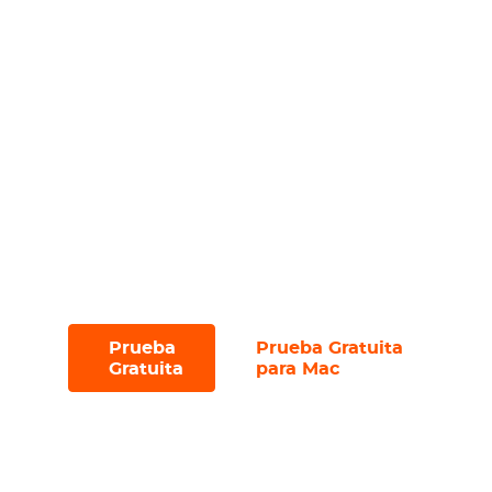
Descargue archivos de subtítulos por
separado;
Descargue eficientemente múltiples
archivos con la función de descarga por
lotes;
Navegue sin inconvenientes con la
interfaz intuitiva y libre de anuncios;
Pruébelo con una prueba gratuita, que
le permite descargar hasta 3 archivos en
30 días.
Prueba
Prueba Gratuita
#
#
Gratuita
para Mac