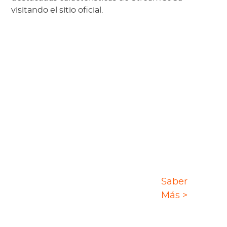
visitando el sitio oficial.
Solución Definitiva para
Saber
Descarga de Videos
Más >
StreamGaGa es una solución integral y