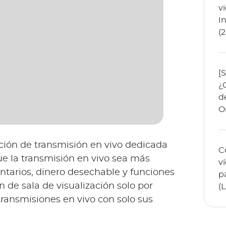
v
I
(
[
¿
d
O
ción de transmisión en vivo dedicada
C
ue la transmisión en vivo sea más
v
entarios, dinero desechable y funciones
p
 de sala de visualización solo por
(
transmisiones en vivo con solo sus