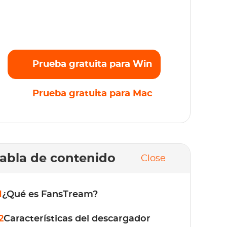
ransmite sin esfuerzo tus películas, series y
riginales favoritos en Full HD 1080p sin
mites. ¡Prueba gratis ahora!
Prueba gratuita para Win
Prueba gratuita para Mac
abla de contenido
Close
1
¿Qué es FansTream?
2
Características del descargador