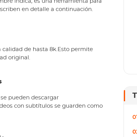
mbre indica, es una herramienta para
T
scriben en detalle a continuación.
o
lí
calidad de hasta 8k.Esto permite
ad original.
s
T
o se pueden descargar
deos con subtítulos se guarden como
0
0