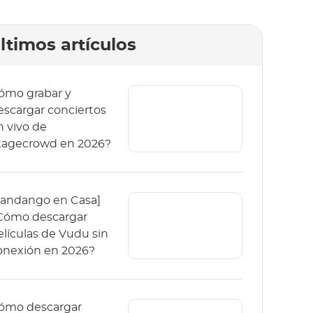
ltimos artículos
ómo grabar y
escargar conciertos
n vivo de
tagecrowd en 2026?
Fandango en Casa]
Cómo descargar
elículas de Vudu sin
onexión en 2026?
ómo descargar