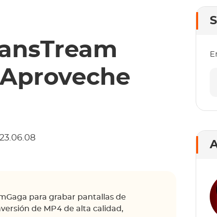
S
FansTream
E
 ¡Aproveche
023.06.08
A
amGaga para grabar pantallas de
versión de MP4 de alta calidad,