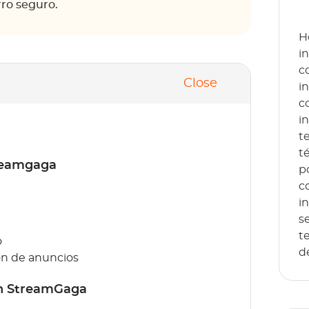
rro seguro.
H
i
c
Close
i
c
i
t
t
treamgaga
p
c
i
s
t
o
d
ón de anuncios
on StreamGaga