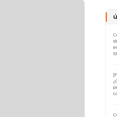
ú
C
d
e
S
[
¿
p
c
C