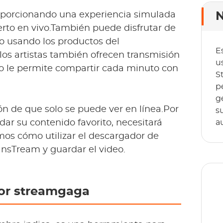
roporcionando una experiencia simulada
N
erto en vivo.También puede disfrutar de
o usando los productos del
E
 los artistas también ofrecen transmisión
u
to le permite compartir cada minuto con
S
p
g
ón de que solo se puede ver en línea.Por
s
rdar su contenido favorito, necesitará
a
mos cómo utilizar el descargador de
nsTream y guardar el video.
dor streamgaga