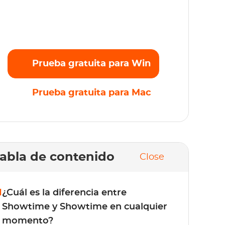
ransmite sin esfuerzo tus películas, series y
riginales favoritos en Full HD 1080p sin
mites. ¡Prueba gratis ahora!
Prueba gratuita para Win
Prueba gratuita para Mac
abla de contenido
Close
1
¿Cuál es la diferencia entre
Showtime y Showtime en cualquier
momento?