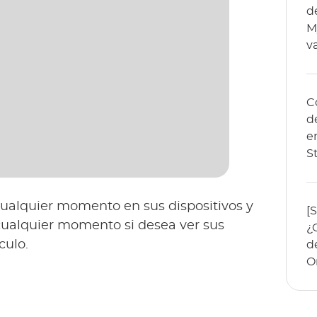
d
M
v
C
d
e
S
alquier momento en sus dispositivos y
[
ualquier momento si desea ver sus
¿
culo.
d
O