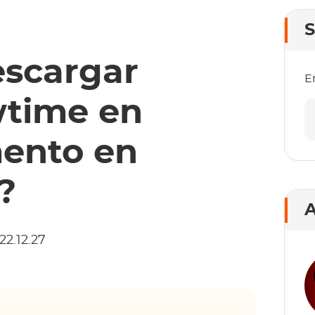
S
escargar
E
wtime en
ento en
?
A
22.12.27