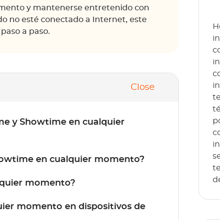
omento y mantenerse entretenido con
no esté conectado a Internet, este
H
 paso a paso.
i
c
i
c
i
Close
t
t
p
ime y Showtime en cualquier
c
i
s
Showtime en cualquier momento?
t
d
lquier momento?
ier momento en dispositivos de