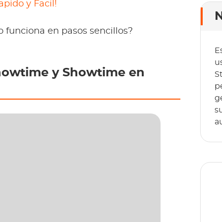
ido y Facil!
N
funciona en pasos sencillos?
E
u
 Showtime y Showtime en
S
p
g
s
a