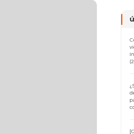
ú
C
v
I
(
¿
d
p
c
[