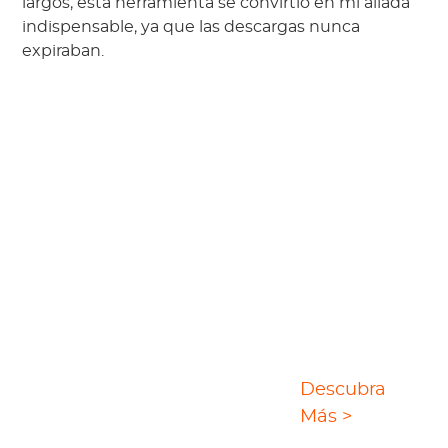
largos, esta herramienta se convirtió en mi aliada
indispensable, ya que las descargas nunca
expiraban.
La Solución Definitiva
Descubra
para Descargar Vídeos
Más >