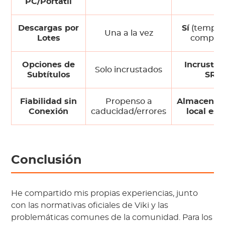
PC/Portátil
Descargas por
Sí
(tempor
Una a la vez
Lotes
complet
Opciones de
Incrustad
Solo incrustados
Subtítulos
SRT
Fiabilidad sin
Propenso a
Almacenam
Conexión
caducidad/errores
local est
Conclusión
He compartido mis propias experiencias, junto
con las normativas oficiales de Viki y las
problemáticas comunes de la comunidad. Para los