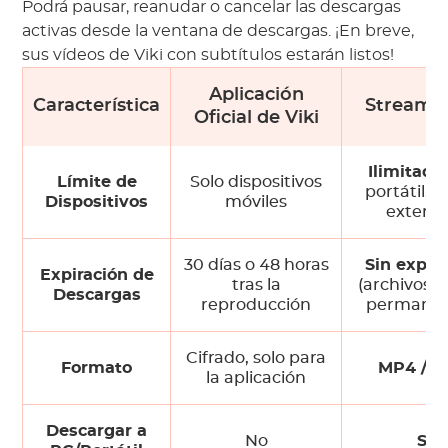
Podrá pausar, reanudar o cancelar las descargas
activas desde la ventana de descargas. ¡En breve,
sus vídeos de Viki con subtítulos estarán listos!
Aplicación
Característica
StreamG
Oficial de Viki
Ilimitado
Límite de
Solo dispositivos
portátil, d
Dispositivos
móviles
externo
30 días o 48 horas
Sin expir
Expiración de
tras la
(archivos l
Descargas
reproducción
permanen
Cifrado, solo para
Formato
MP4 / 
la aplicación
Descargar a
No
Sí