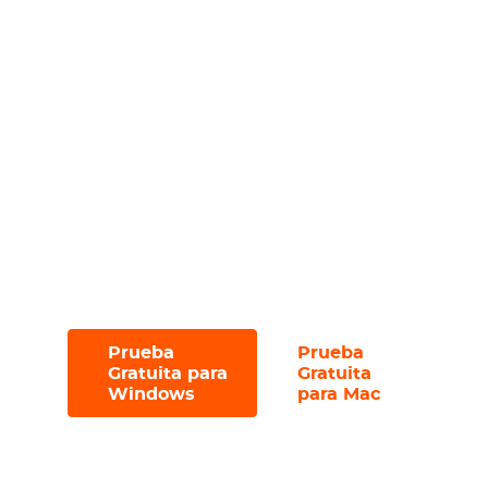
Descargue archivos de subtítulos
independientes;
Descargue eficientemente múltiples
archivos con la función de descarga por
lotes;
Navegue sin interrupciones con la
interfaz intuitiva y libre de anuncios;
Pruébelo con una prueba gratuita, que
le permite descargar hasta 3 archivos en
30 días.
Prueba
Prueba
#
#
Gratuita para
Gratuita
Windows
para Mac