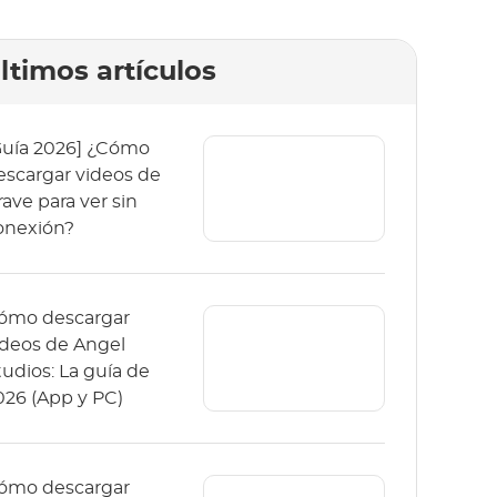
ltimos artículos
Guía 2026] ¿Cómo
escargar videos de
rave para ver sin
onexión?
ómo descargar
ídeos de Angel
tudios: La guía de
026 (App y PC)
ómo descargar