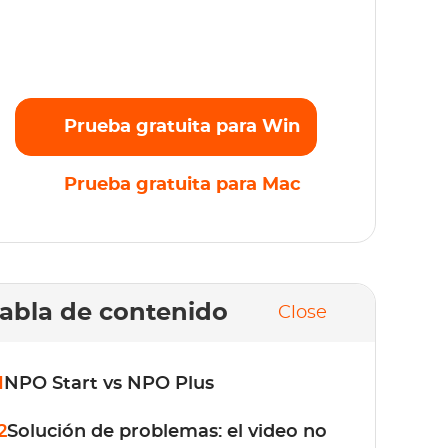
ransmite sin esfuerzo tus películas, series y
riginales favoritos en Full HD 1080p sin
mites. ¡Prueba gratis ahora!
Prueba gratuita para Win
Prueba gratuita para Mac
abla de contenido
Close
1
NPO Start vs NPO Plus
2
Solución de problemas: el video no