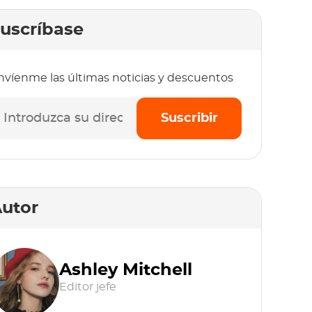
uscríbase
nvíenme las últimas noticias y descuentos
Suscribir
utor
Ashley Mitchell
Editor jefe