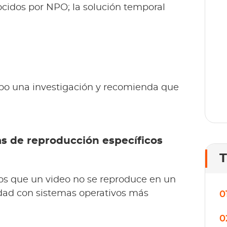
T
cidos por NPO; la solución temporal
o
lí
bo una investigación y recomienda que
as de reproducción específicos
T
os que un video no se reproduce en un
idad con sistemas operativos más
0
0