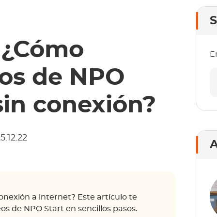
S
] ¿Cómo
E
eos de NPO
sin conexión?
5.12.22
A
nexión a internet? Este artículo te
s de NPO Start en sencillos pasos.