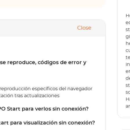
H
e
Close
s
g
h
c
t
se reproduce, códigos de error y
i
e
d
s
 reproducción específicos del navegador
s
ación tras actualizaciones
H
a
 Start para verlos sin conexión?
rt para visualización sin conexión?