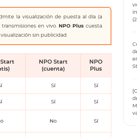
v
I
ite la visualización de puesta al día (a
(
transmisiones en vivo.
NPO Plus
cuesta
visualización sin publicidad.
C
d
e
Start
NPO Start
NPO
S
tis)
(cuenta)
Plus
í
Sí
Sí
[
d
í
Sí
Sí
M
v
o
No
Sí