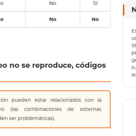
o
No
Sí
N
o
No
No
E
u
S
p
g
eo no se reproduce, códigos
s
a
ón pueden estar relacionados con la
tivo (las combinaciones de sistemas
en ser problemáticas).