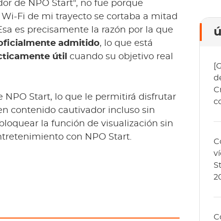
or de NPO Start", no fue porque
el Wi-Fi de mi trayecto se cortaba a mitad
 Esa es precisamente la razón por la que
ú
oficialmente admitido
, lo que está
cticamente útil
cuando su objetivo real
[
d
C
NPO Start, lo que le permitirá disfrutar
c
en contenido cautivador incluso sin
loquear la función de visualización sin
ntretenimiento con NPO Start.
C
v
S
2
C