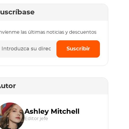
uscríbase
nvíenme las últimas noticias y descuentos
Suscribir
utor
Ashley Mitchell
Editor jefe