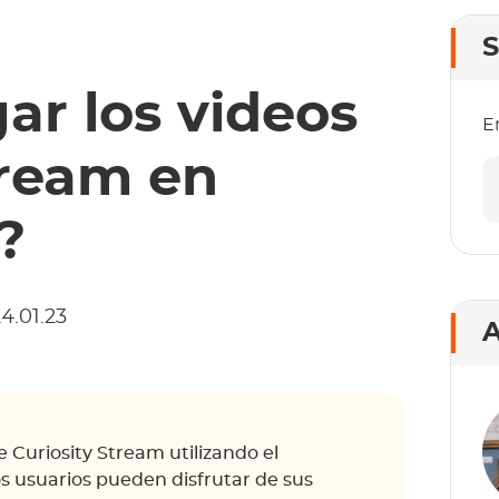
S
r los videos
E
tream en
?
4.01.23
A
 Curiosity Stream utilizando el
 usuarios pueden disfrutar de sus