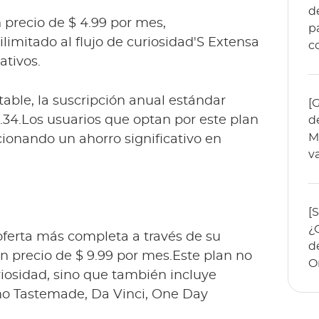
d
 precio de $ 4.99 por mes,
p
limitado al flujo de curiosidad'S Extensa
c
ativos.
able, la suscripción anual estándar
[
.34.Los usuarios que optan por este plan
d
M
ionando un ahorro significativo en
v
[
¿
ferta más completa a través de su
d
 precio de $ 9.99 por mes.Este plan no
O
riosidad, sino que también incluye
mo Tastemade, Da Vinci, One Day