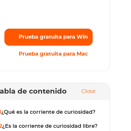
ransmite sin esfuerzo tus películas, series y
riginales favoritos en Full HD 1080p sin
mites. ¡Prueba gratis ahora!
Prueba gratuita para Win
Prueba gratuita para Mac
abla de contenido
Close
1
¿Qué es la corriente de curiosidad?
2
¿Es la corriente de curiosidad libre?