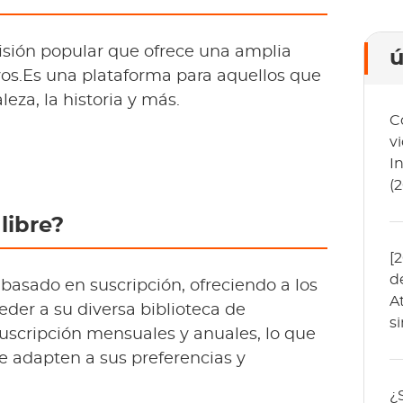
misión popular que ofrece una amplia
ú
os.Es una plataforma para aquellos que
leza, la historia y más.
C
v
I
(
libre?
[
d
basado en suscripción, ofreciendo a los
A
der a su diversa biblioteca de
s
suscripción mensuales y anuales, lo que
se adapten a sus preferencias y
¿