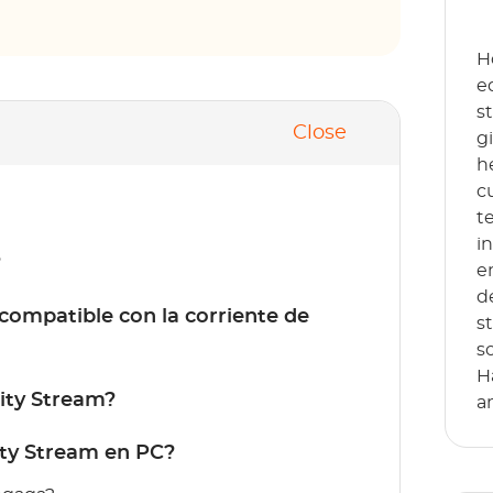
H
e
s
Close
g
h
c
t
i
?
e
d
 compatible con la corriente de
s
s
H
ity Stream?
a
ity Stream en PC?