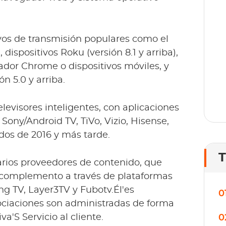
T
o
lí
ivos de transmisión populares como el
 dispositivos Roku (versión 8.1 y arriba),
dor Chrome o dispositivos móviles, y
n 5.0 y arriba.
elevisores inteligentes, con aplicaciones
ony/Android TV, TiVo, Vizio, Hisense,
dos de 2016 y más tarde.
T
arios proveedores de contenido, que
 complemento a través de plataformas
g TV, Layer3TV y Fubotv.Él'es
0
ociaciones son administradas de forma
'S Servicio al cliente.
0