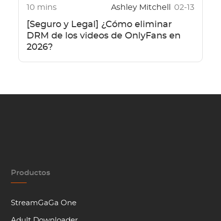
10 mins
Ashley Mitchell
02-13
[Seguro y Legal] ¿Cómo eliminar
DRM de los videos de OnlyFans en
2026?
Productos
StreamGaGa One
Adult Downloader