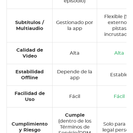
episodio)
Flexible (SR
Subtítulos /
Gestionado por
externo o
Multiaudio
la app
pistas
incrustadas
Calidad de
Alta
Alta
Video
Estabilidad
Depende de la
Estable
Offline
app
Facilidad de
Fácil
Fácil
Uso
Cumple
(dentro de los
Cumplimiento
Solo para us
Términos de
y Riesgo
legal person