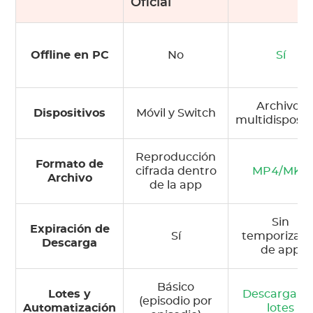
Oficial
Offline en PC
No
Sí
Archivos
Dispositivos
Móvil y Switch
multidisposit
Reproducción
Formato de
cifrada dentro
MP4/MKV
Archivo
de la app
Sin
Expiración de
Sí
temporizad
Descarga
de app
Básico
Lotes y
Descarga po
(episodio por
Automatización
lotes