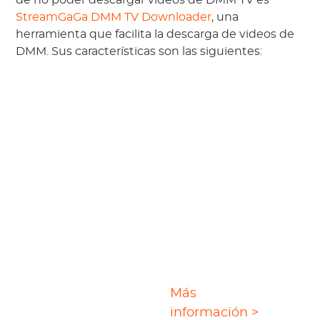
de no poder descargar videos de DMM TV es
StreamGaGa DMM TV Downloader
, una
herramienta que facilita la descarga de videos de
DMM. Sus características son las siguientes:
DMM TV
Más
Downloader
información >