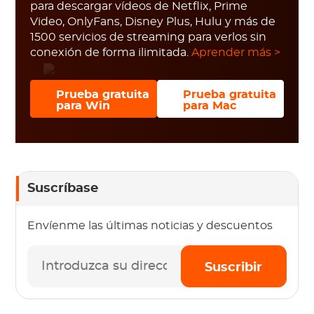
para descargar vídeos de Netflix, Prime
Video, OnlyFans, Disney Plus, Hulu y más de
1500 servicios de streaming para verlos sin
conexión de forma ilimitada.
Aprender más >
Prueba gratuita
Prueba gratuita
para Win
para Mac
Suscríbase
Envíenme las últimas noticias y descuentos
Suscribir