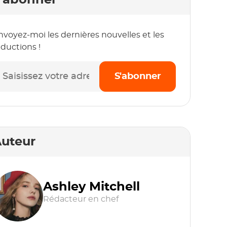
'abonner
nvoyez-moi les dernières nouvelles et les
éductions !
S'abonner
uteur
Ashley Mitchell
Rédacteur en chef