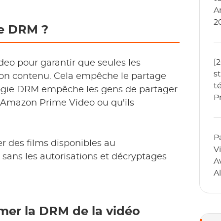
A
2
ne DRM ?
[
eo pour garantir que seules les
s
son contenu. Cela empêche le partage
t
ologie DRM empêche les gens de partager
P
ur Amazon Prime Video ou qu'ils
a
P
ter des films disponibles au
V
ans les autorisations et décryptages
Av
A
mer la DRM de la vidéo