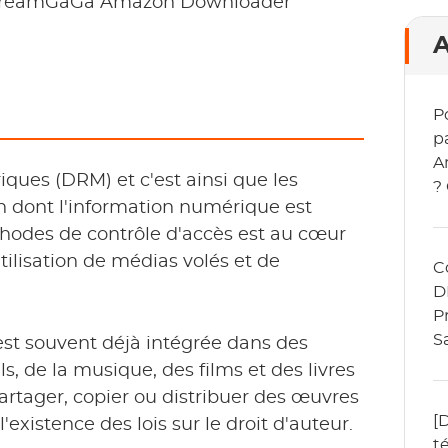
 StreamGaGa Amazon Downloader
A
P
p
A
iques (DRM) et c'est ainsi que les
?
on dont l'information numérique est
d
hodes de contrôle d'accès est au cœur
tilisation de médias volés et de
C
D
P
S
st souvent déjà intégrée dans des
v
, de la musique, des films et des livres
V
artager, copier ou distribuer des œuvres
[
'existence des lois sur le droit d'auteur.
t