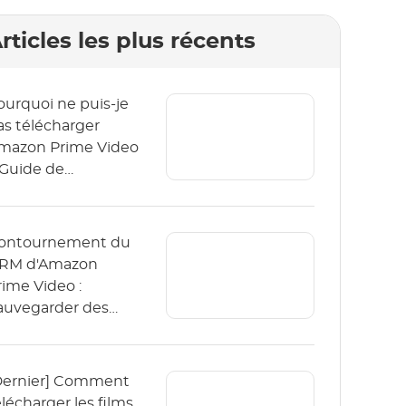
rticles les plus récents
ourquoi ne puis-je
as télécharger
mazon Prime Video
 Guide de
épannage 2026
ontournement du
RM d'Amazon
rime Video :
auvegarder des
idéos de Prime
ideo en 2026
Dernier] Comment
élécharger les films