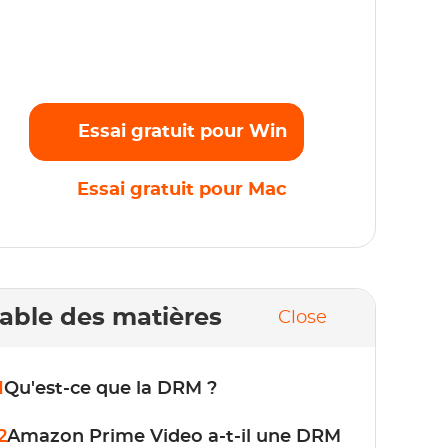
rogrammes originaux préférés en Full HD
080p sans aucune limite. Commencez
'essai gratuit maintenant !
Essai gratuit pour Win
Essai gratuit pour Mac
able des matières
Close
1
Qu'est-ce que la DRM ?
2
Amazon Prime Video a-t-il une DRM