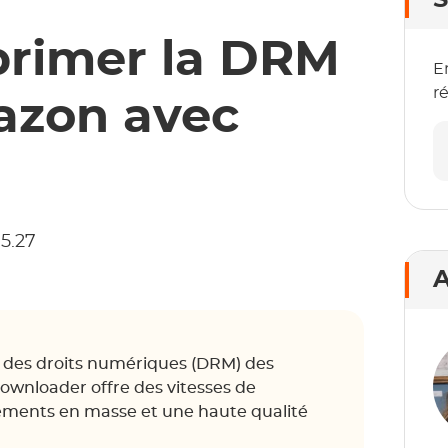
S
rimer la DRM
E
r
azon avec
05.27
A
 des droits numériques (DRM) des
nloader offre des vitesses de
ements en masse et une haute qualité