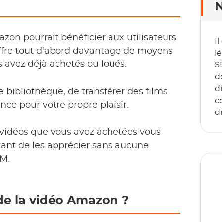
N
on pourrait bénéficier aux utilisateurs
I
offre tout d'abord davantage de moyens
lé
us avez déjà achetés ou loués.
S
d
d
e bibliothèque, de transférer des films
co
nce pour votre propre plaisir.
d
s vidéos que vous avez achetées vous
ant de les apprécier sans aucune
RM.
e la vidéo Amazon ?
D