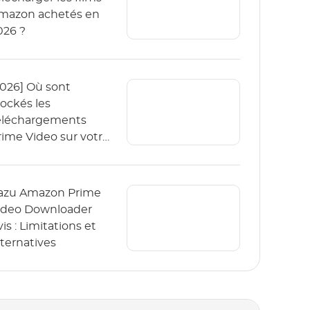
mazon achetés en
026 ?
2026] Où sont
tockés les
éléchargements
rime Video sur votre
ppareil ?
azu Amazon Prime
ideo Downloader
is : Limitations et
lternatives