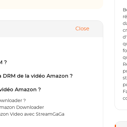
B
r
d
Close
c
d
q
f
q
M ?
R
p
a DRM de la vidéo Amazon ?
s
p
vidéo Amazon ?
F
co
wnloader ?
 Amazon Downloader
azon Video avec StreamGaGa